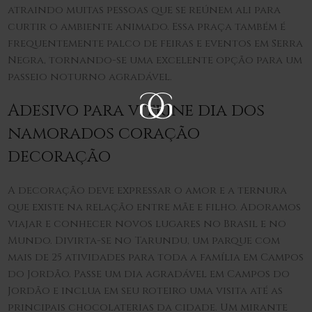
atraindo muitas pessoas que se reúnem ali para
curtir o ambiente animado. Essa praça também é
frequentemente palco de feiras e eventos em Serra
Negra, tornando-se uma excelente opção para um
passeio noturno agradável.
Adesivo para vitrine dia dos
namorados coração
decoração
A decoração deve expressar o amor e a ternura
que existe na relação entre mãe e filho. Adoramos
viajar e conhecer novos lugares no Brasil e no
Mundo. Divirta-se no Tarundu, um parque com
mais de 25 atividades para toda a família em Campos
do Jordão. Passe um dia agradável em Campos do
Jordão e inclua em seu roteiro uma visita até as
principais chocolaterias da cidade. Um mirante