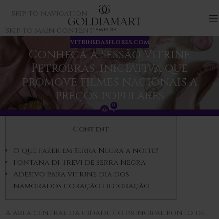
Skip to navigation
Skip to main content
VITRINEDASFLORES.COM
Conheça a Sessão Vitrine
Petrobras, iniciativa que
promove filmes nacionais a
preços populares
0
Content
O que fazer em Serra Negra a noite?
Fontana di Trevi de Serra Negra
Adesivo para vitrine dia dos
namorados coração decoração
A área central da cidade é o principal ponto de