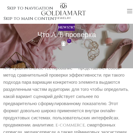
Skip to navigation
Skip to main content
NEWS787
Что A/B проверка
0
Что A/B проверка
A/B сравнительное тестирование — представляет собой
метод сравнительной проверки эффективности, при такого
подхода пара вариации конкретного элемента выдаются
разделенным частям аудитории, для того чтобы определить,
какой вариант сценарий действует сильнее по
предварительно сформулированному показателю. Этот
формат довольно широко применяется внутри онлайн-
продуктовых системах, пользовательских интерфейсах,
продвижении, аналитике, e-commerce, смартфонных
сервисах, медиасервисах а также гейминговых экосистемах.