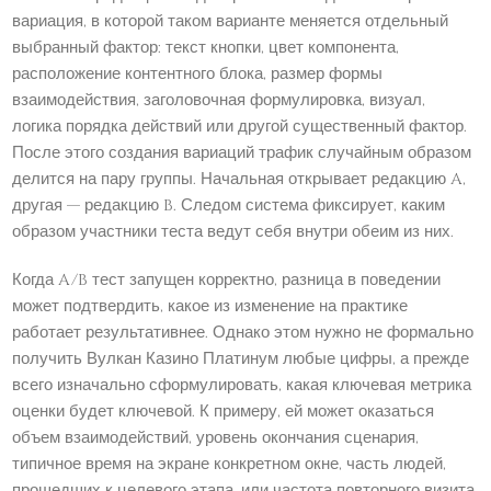
вариация, в которой таком варианте меняется отдельный
выбранный фактор: текст кнопки, цвет компонента,
расположение контентного блока, размер формы
взаимодействия, заголовочная формулировка, визуал,
логика порядка действий или другой существенный фактор.
После этого создания вариаций трафик случайным образом
делится на пару группы. Начальная открывает редакцию A,
другая — редакцию B. Следом система фиксирует, каким
образом участники теста ведут себя внутри обеим из них.
Когда A/B тест запущен корректно, разница в поведении
может подтвердить, какое из изменение на практике
работает результативнее. Однако этом нужно не формально
получить Вулкан Казино Платинум любые цифры, а прежде
всего изначально сформулировать, какая ключевая метрика
оценки будет ключевой. К примеру, ей может оказаться
объем взаимодействий, уровень окончания сценария,
типичное время на экране конкретном окне, часть людей,
прошедших к целевого этапа, или частота повторного визита