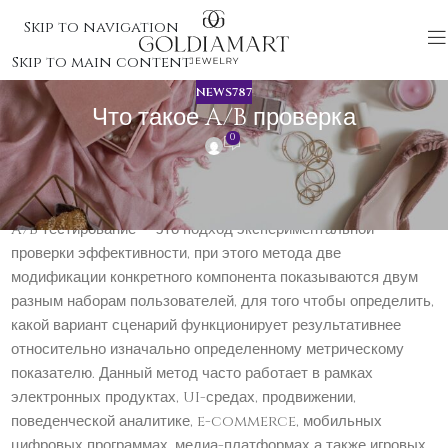
Skip to navigation
Skip to main content
NEWS787
Что такое A/B проверка
0
Что такое A/B проверка
A/B тестирование — это подход экспериментальной
проверки эффективности, при этого метода две
модификации конкретного компонента показываются двум
разным наборам пользователей, для того чтобы определить,
какой вариант сценарий функционирует результативнее
относительно изначально определенному метрическому
показателю. Данный метод часто работает в рамках
электронных продуктах, UI-средах, продвижении,
поведенческой аналитике, e-commerce, мобильных
цифровых программах, медиа-платформах а также игровых