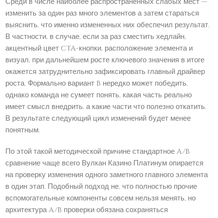
Среди в числе наиболее распространенных слабых мест —
изменить за один раз много элементов а затем стараться
выяснить, что именно измененных них обеспечил результат.
В частности, в случае, если за раз сместить хедлайн,
акцентный цвет CTA-кнопки, расположение элемента и
визуал, при дальнейшем росте ключевого значения в итоге
окажется затруднительно зафиксировать главный драйвер
роста. Формально вариант B нередко может победить,
однако команда не сумеет понять, какая часть реально
имеет смысл внедрить, а какие части что полезно откатить.
В результате следующий цикл изменений будет менее
понятным.
По этой такой методической причине стандартное A/B
сравнение чаще всего Вулкан Казино Платинум опирается
на проверку изменения одного заметного главного элемента
в один этап. Подобный подход не, что полностью прочие
вспомогательные компоненты совсем нельзя менять, но
архитектура A/B проверки обязана сохраняться