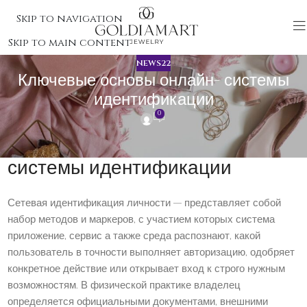
Skip to navigation
Skip to main content
NEWS22
Ключевые основы онлайн- системы
идентификации
0
Ключевые основы онлайн-
системы идентификации
Сетевая идентификация личности — представляет собой
набор методов и маркеров, с участием которых система
приложение, сервис а также среда распознают, какой
пользователь в точности выполняет авторизацию, одобряет
конкретное действие или открывает вход к строго нужным
возможностям. В физической практике владелец
определяется официальными документами, внешними