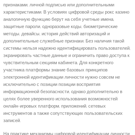
признаками, личной подписью или дополнительными
характеристиками. В условиях цифровой среды рокс казино
аналогичную функцию берут на себя учетные имена,
защитные пароли, одноразовые коды, биометрические
методы, девайсы, история действий авторизаций и
дополнительные служебные признаки. Без наличия такой
системы нельзя надежно идентифицировать пользователей,
экранировать частные данные и ограничить право доступа к
чувствительным секциям кабинета. Для конкретного
участника платформы знание базовых принципов
электронной идентификации личности нужно совсем не
исключительно с позиции позиции восприятия
информационной безопасности, однако дополнительно в
целях более уверенного использования возможностей
онлайн-игровых платформ, приложений, сетевых
инструментов а также сопутствующих пользовательских
записей.
На практике механизмы цифровой идентификации личности