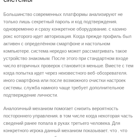
Большинство современных платформы анализируют не
только лишь секретный пароль и код подтверждения,
одновременно и сразу конкретное оборудование, с казино
рокс которого идет авторизация. Когда прежде профиль был
активен с определённом смартфоне и настольном
компьютере, система нередко может рассматривать такое
устройство знакомым. После этого при стандартном входе
число вторичных проверок становится меньше. Вместе с тем
когда попытка идет через неизвестного веб-обозревателя,
иного смартфона или после возможного очистки настроек
системы, служба намного чаще требует дополнительное
подтверждение личности.
Аналогичный механизм помогает снизить вероятность
постороннего управления, в том числе когда некоторая часть
сведений ранее попала в руках третьего человека. Для
конкретного игрока данный механизм показывает, что , что