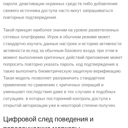
пароля, деактивации охранных средств либо добавления
свежего источника доступа часто могут запрашиваться
повторные подтверждения.
Такой принцип наиболее значим на уровне разветвленных
сетевых платформах. Игрок в обычном режиме может
стандартно изучать данные настроек и историю активности
активности вслед за обычным базового входа, при этом в
момент выполнения критичных действий приложение может
попросить повторно указать пароль, код подтверждения а
также выполнить биометрическую защитную верификацию.
Такая модель позволяет разграничить стандартное
применение по сравнению с критичных операций и
уменьшает последствия даже в тех случаях в подобных
ситуациях, в которых посторонний контроль доступа к
открытой авторизации уже в некоторой степени получен.
Цифровой след поведения и