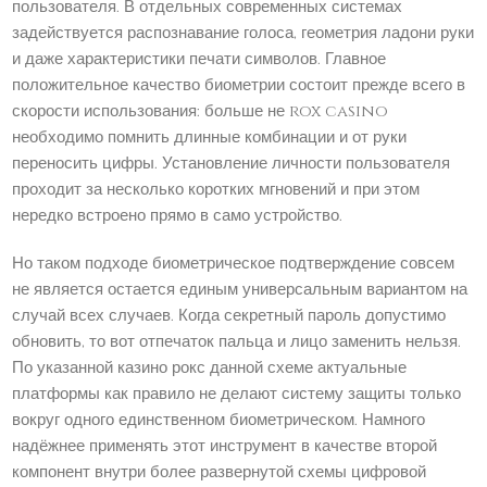
пользователя. В отдельных современных системах
задействуется распознавание голоса, геометрия ладони руки
и даже характеристики печати символов. Главное
положительное качество биометрии состоит прежде всего в
скорости использования: больше не rox casino
необходимо помнить длинные комбинации и от руки
переносить цифры. Установление личности пользователя
проходит за несколько коротких мгновений и при этом
нередко встроено прямо в само устройство.
Но таком подходе биометрическое подтверждение совсем
не является остается единым универсальным вариантом на
случай всех случаев. Когда секретный пароль допустимо
обновить, то вот отпечаток пальца и лицо заменить нельзя.
По указанной казино рокс данной схеме актуальные
платформы как правило не делают систему защиты только
вокруг одного единственном биометрическом. Намного
надёжнее применять этот инструмент в качестве второй
компонент внутри более развернутой схемы цифровой