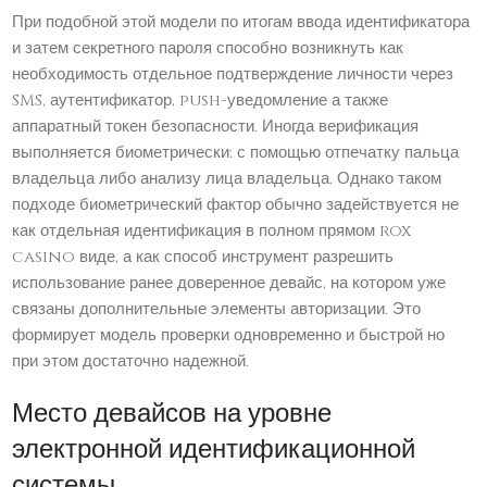
При подобной этой модели по итогам ввода идентификатора
и затем секретного пароля способно возникнуть как
необходимость отдельное подтверждение личности через
SMS, аутентификатор, push-уведомление а также
аппаратный токен безопасности. Иногда верификация
выполняется биометрически: с помощью отпечатку пальца
владельца либо анализу лица владельца. Однако таком
подходе биометрический фактор обычно задействуется не
как отдельная идентификация в полном прямом rox
casino виде, а как способ инструмент разрешить
использование ранее доверенное девайс, на котором уже
связаны дополнительные элементы авторизации. Это
формирует модель проверки одновременно и быстрой но
при этом достаточно надежной.
Место девайсов на уровне
электронной идентификационной
системы