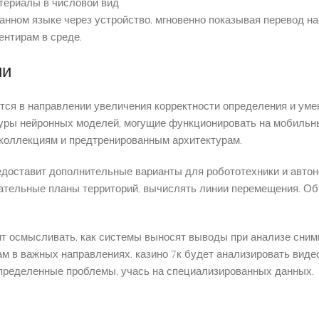
териалы в числовой вид
анном языке через устройство, мгновенно показывая перевод н
ентирам в среде.
ии
тся в направлении увеличения корректности определения и ум
ры нейронных моделей, могущие функционировать на мобильных
коллекциям и предтренированным архитектурам.
доставит дополнительные варианты для робототехники и авто
ательные планы территорий, вычислять линии перемещения. Об
т осмысливать, как системы выносят выводы при анализе сним
ам в важных направлениях. казино 7к будет анализировать ви
пределенные проблемы, учась на специализированных данных.