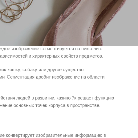
овля использует решения для анализа поведения
езопасности устанавливают камеры с возможностью
 линиях.
ждое изображение сегментируется на пиксели с
ависимостей и характерных свойств предметов.
ок кошку, собаку или другое существо.
и. Сегментация дробит изображение на области,
йствия людей в развитии. казино 7к решает функцию
ение основных точек корпуса в пространстве.
ние конвертирует изобразительные информацию в