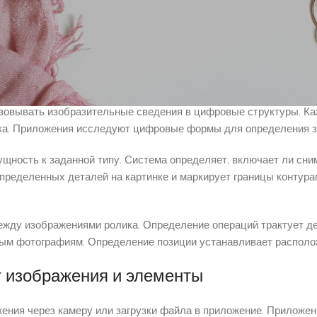
ния для самоуправляемых транспортных машин. Розничная торг
ограммы для определения недугов по изображениям. Службы б
ые заводы вводят 7k casino для проверки качества выпуска на
го задачи
зовывать изобразительные сведения в цифровые структуры. Ка
ка. Приложения исследуют цифровые формы для определения з
щность к заданной типу. Система определяет, включает ли сним
ределенных деталей на картинке и маркирует границы контурам
жду изображениями ролика. Определение операций трактует де
ым фотографиям. Определение позиции устанавливает располож
 изображения и элементы
жения через камеру или загрузки файла в приложение. Приложе