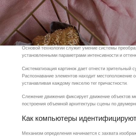
Автомобильная промышленность устанавливает реше
посетителей. Врачебные учреждения задействуют пр
распознавания для контроля проникновения. Фабричн
Основы компьютерного зрения и е
Основой технологии служит умение системы преобра
установленными параметрами интенсивности и оттен
Систематизация картинок дает отнести зрительный су
Распознавание элементов находит местоположение оп
устанавливая каждому пикселю тег причастности.
Слежение движения фиксирует движение объектов ме
построения объемной архитектуры сцены по двумерн
Как компьютеры идентифицируют
Механизм определения начинается с захвата изобра