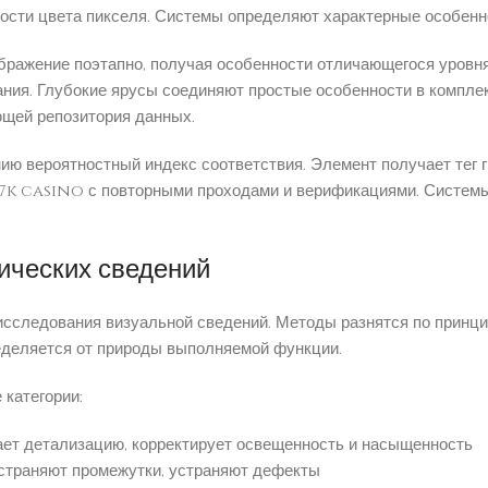
кости цвета пикселя. Системы определяют характерные особенно
ражение поэтапно, получая особенности отличающегося уровн
ания. Глубокие ярусы соединяют простые особенности в компле
щей репозитория данных.
ю вероятностный индекс соответствия. Элемент получает тег 
7k casino с повторными проходами и верификациями. Системы
ических сведений
сследования визуальной сведений. Методы разнятся по принц
еделяется от природы выполняемой функции.
категории:
ает детализацию, корректирует освещенность и насыщенность
страняют промежутки, устраняют дефекты