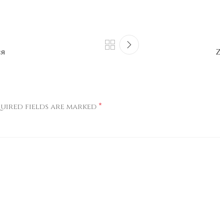
ся
Z
*
uired fields are marked