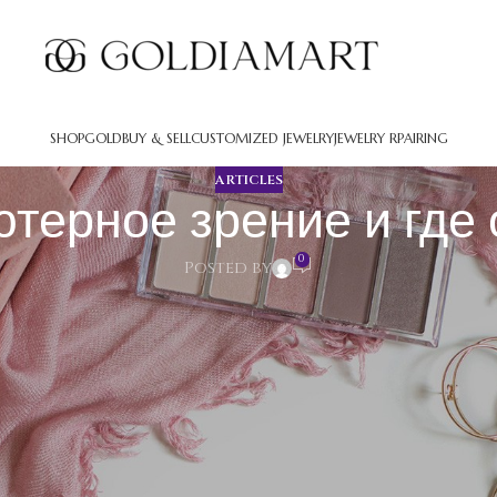
SHOP
GOLD
BUY & SELL
CUSTOMIZED JEWELRY
JEWELRY RPAIRING
ARTICLES
ютерное зрение и где 
0
Posted by
ние и где оно используется
кусственного интеллекта, которая дает компьютерам исследова
ков и видео. Комплексы получают данные через камеры, затем
нают предметы на изображениях, отслеживают передвижение в 
ли участия человека.