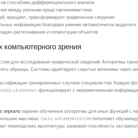
ктов способами дифференциального анализа
ния между разными представлениями тона
аб, вращают, трансформируют графические сведения
льных информации благодаря умению автоматически выделять п
адач распознавания и сегментации объектов.
х компьютерного зрения
стем для исследования графической сведений. Алгоритмы тре
лять образцы. Системы адаптируют скрытые величины через ан
сификации тренировочных случаев специалистом. Каждое фото
ised learning функционирует с неразмеченными информацией
но зеркало
заранее обученные алгоритмы для иных функций с н
 больших массивах. Data augmentation пополняет обучающую 
ает переподгонку архитектуры, развивая способность экстрапол