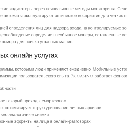
кие индикаторы через неинвазивные методы мониторинга. Сенс
 автоматы эксплуатируют оптическое восприятие для четких п
ией определения лиц для надзора входа на контролируемые з
деонаблюдение определяет необычное манеры, оставленные вещ
 номера для поиска угнанных машин.
ых онлайн услугах
граммы, которыми люди применяют ежедневно. Мобильные устр
мизации пользовательского опыта. 7k casino работает фоново
обности:
вает скорый проход к смартфонам
ях оптимизирует структурирование личных архивов
льно аналогичные снимки
онные эффекты на лица в онлайн-разговорах