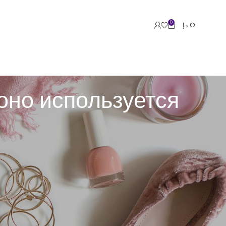
0
د.إ
0
оно используется
ть графическую сведения. Технология тренирует
 анализируют данные для формирования решений.
реальном времени. 7К казино эксплуатируется для