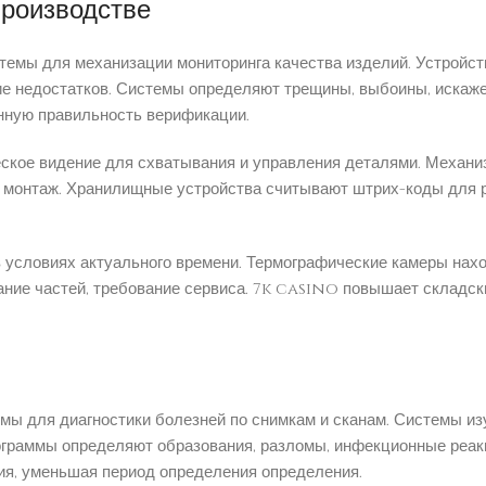
производстве
емы для механизации мониторинга качества изделий. Устройст
е недостатков. Системы определяют трещины, выбоины, искаже
янную правильность верификации.
ское видение для схватывания и управления деталями. Механиз
 монтаж. Хранилищные устройства считывают штрих-коды для р
условиях актуального времени. Термографические камеры нахо
рание частей, требование сервиса. 7k casino повышает складс
ы для диагностики болезней по снимкам и сканам. Системы из
ограммы определяют образования, разломы, инфекционные реакц
я, уменьшая период определения определения.