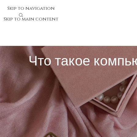
Skip to navigation
Skip to main content
Что такое компь
Что такое компьютерное зре
Компьютерное зрение представляет собой область ис
компьютеры получать значение из электронных сним
Актуальные алгоритмы выявляют лица людей, распоз
автоматизации действий, которые прежде предполага