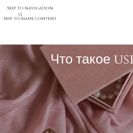
Skip to navigation
Skip to main content
Что такое u
Что такое user journey и 
User journey представляет собой цепочку шагов, к
клиента включает все переживания, чувства и итоги, 
трудности и как
ап х
улучшить оценку решения. Качес