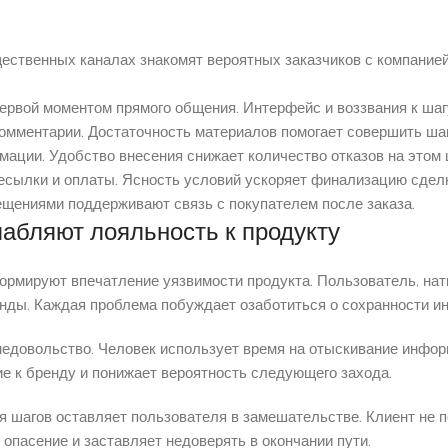
ственных каналах знакомят вероятных заказчиков с компанией
первой моментом прямого общения. Интерфейс и воззвания к шаг
омментарии. Достаточность материалов помогает совершить шаг
ации. Удобство внесения снижает количество отказов на этом 
есылки и оплаты. Ясность условий ускоряет финализацию сделк
ещениями поддерживают связь с покупателем после заказа.
абляют лояльность к продукту
мируют впечатление уязвимости продукта. Пользователь, нат
нды. Каждая проблема побуждает озаботиться о сохранности и
едовольство. Человек использует время на отыскивание информ
е к бренду и понижает вероятность следующего захода.
я шагов оставляет пользователя в замешательстве. Клиент не 
 опасение и заставляет недоверять в окончании пути.