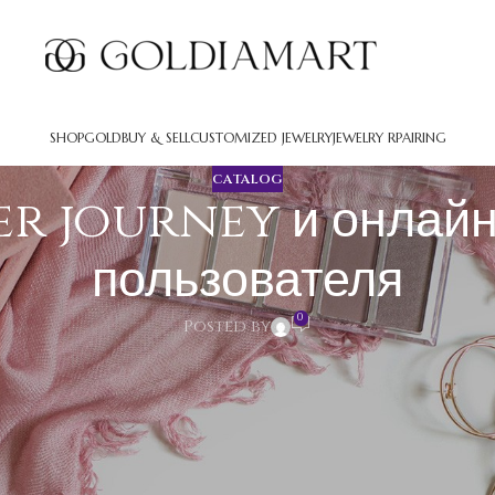
SHOP
GOLD
BUY & SELL
CUSTOMIZED JEWELRY
JEWELRY RPAIRING
CATALOG
ser journey и онлайн
пользователя
0
Posted by
онлайн впечатление пользователя
оторые осуществляет посетитель при работе с сайтом, приложе
приобретённые во время этого пути. Предприятия изучают кажды
твенный user journey способствует выполнять бизнес-целей 