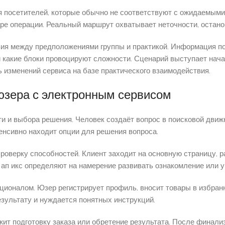
 посетителей, которые обычно не соответствуют с ожидаемыми
ре операции. Реальный маршрут охватывает неточности, остано
я между предположениями группы и практикой. Информация по
 какие блоки провоцируют сложности. Сценарий выступает нача
 изменений сервиса на базе практического взаимодействия.
юзера с электронным сервисом
и и выбора решения. Человек создаёт вопрос в поисковой движ
енсивно находит опции для решения вопроса.
проверку способностей. Клиент заходит на основную страницу, 
ап икс определяют на намерение развивать ознакомление или у
ционалом. Юзер регистрирует профиль, вносит товары в избранн
езультату и нуждается понятных инструкций.
ит подготовку заказа или обретение результата. После финали