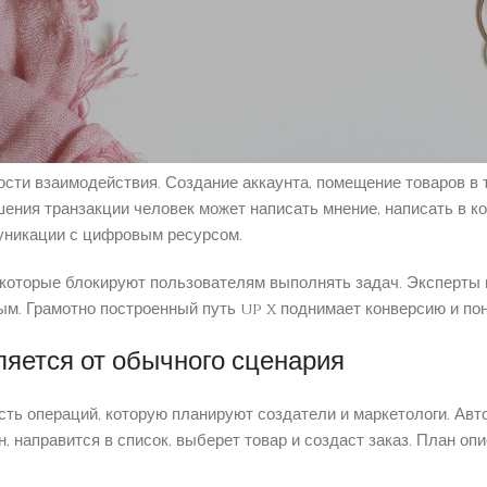
тупными словами
ного ознакомления с решением до выполнения конкретной зада
через рекламу, искательный движок или рекомендацию знакомых
дел сервисов, просматривает пояснения и сравнивает возможнос
сти взаимодействия. Создание аккаунта, помещение товаров в 
ния транзакции человек может написать мнение, написать в к
муникации с цифровым ресурсом.
которые блокируют пользователям выполнять задач. Эксперты 
м. Грамотно построенный путь up x поднимает конверсию и пон
ляется от обычного сценария
ь операций, которую планируют создатели и маркетологи. Авто
н, направится в список, выберет товар и создаст заказ. План 