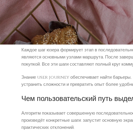
Определение user journey дос
User journey отображает маршрут клиента от началь
пользователь обнаруживает о присутствии продукта 
странице, направляется в каталог продуктов или раз
Каждое шаг юзера формирует этап в последовательно
являются основными узлами маршрута. После заверше
покупкой. Все эти шаги составляют полный круг ком
Знание user journey обеспечивает найти барьеры, 
устранить сложности и превратить опыт более удобны
Чем пользовательский путь выде
Алгоритм показывает совершенную последовательност
произведёт конкретные шаги: запустит основную экра
практических отклонений.