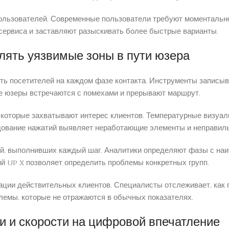
ользователей. Современные пользователи требуют моментальног
ервиса и заставляют разыскивать более быстрые варианты.
лять уязвимые зоны в пути юзера
ь посетителей на каждом фазе контакта. Инструменты записыва
где юзеры встречаются с помехами и прерывают маршрут.
которые захватывают интерес клиентов. Температурные визуал
едование нажатий выявляет неработающие элементы и неправил
й, выполнивших каждый шаг. Аналитики определяют фазы с на
й up x позволяет определить проблемы конкретных групп.
ации действительных клиентов. Специалисты отслеживает, как 
лемы, которые не отражаются в обычных показателях.
и и скорости на цифровой впечатление