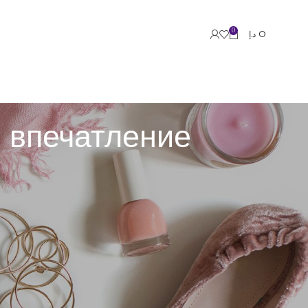
0
د.إ
0
 впечатление
нием или сервисом. Виртуальный впечатление
й этап клиентов, чтобы установить, где возникают
и увеличивает лояльность заказчиков.