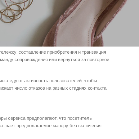
чи. Маршрут берёт с этапа, когда потенциальный
. Затем пользователь изучает сведения на основной
ти.
тележку, составление приобретения и транзакция
оманду сопровождения или вернуться за повторной
исследуют активность пользователей, чтобы
ижает число отказов на разных стадиях контакта.
ры сервиса предполагают, что посетитель
описывает предполагаемое манеру без включения