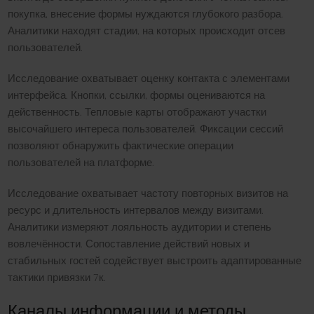
покупка, внесение формы нуждаются глубокого разбора.
Аналитики находят стадии, на которых происходит отсев
пользователей.
Исследование охватывает оценку контакта с элементами
интерфейса. Кнопки, ссылки, формы оцениваются на
действенность. Тепловые карты отображают участки
высочайшего интереса пользователей. Фиксации сессий
позволяют обнаружить фактические операции
пользователей на платформе.
Исследование охватывает частоту повторных визитов на
ресурс и длительность интервалов между визитами.
Аналитики измеряют лояльность аудитории и степень
вовлечённости. Сопоставление действий новых и
стабильных гостей содействует выстроить адаптированные
тактики привязки 7к.
Каналы информации и методы