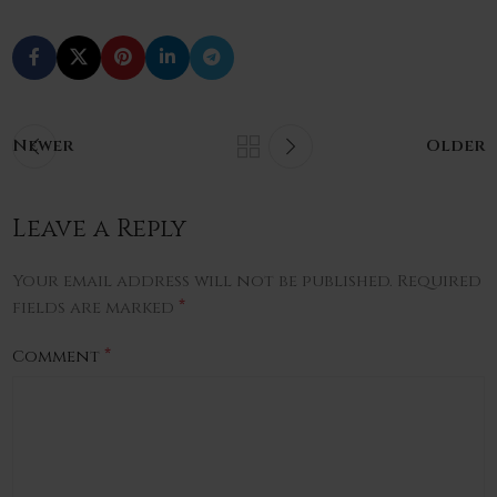
Newer
Older
Leave a Reply
Your email address will not be published.
Required
*
fields are marked
*
Comment