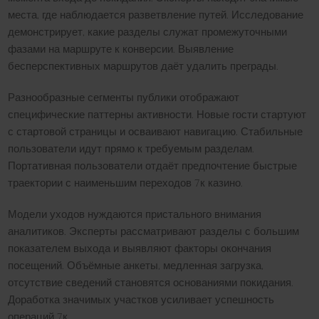
места, где наблюдается разветвление путей. Исследование
демонстрирует, какие разделы служат промежуточными
фазами на маршруте к конверсии. Выявление
бесперспективных маршрутов даёт удалить преграды.
Разнообразные сегменты публики отображают
специфические паттерны активности. Новые гости стартуют
с стартовой страницы и осваивают навигацию. Стабильные
пользователи идут прямо к требуемым разделам.
Портативная пользователи отдаёт предпочтение быстрые
траектории с наименьшим переходов 7к казино.
Модели уходов нуждаются пристального внимания
аналитиков. Эксперты рассматривают разделы с большим
показателем выхода и выявляют факторы окончания
посещений. Объёмные анкеты, медленная загрузка,
отсутствие сведений становятся основаниями покидания.
Доработка значимых участков усиливает успешность
операций 7к.