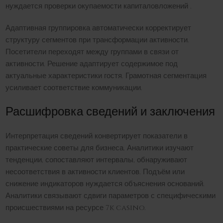
нуждается проверки окупаемости капиталовложений .
Адаптивная группировка автоматически корректирует
структуру сегментов при трансформации активности.
Посетители переходят между группами в связи от
активности. Решение адаптирует содержимое под
актуальные характеристики гостя. Грамотная сегментация
усиливает соответствие коммуникации.
Расшифровка сведений и заключения
Интерпретация сведений конвертирует показатели в
практические советы для бизнеса. Аналитики изучают
тенденции, сопоставляют интервалы, обнаруживают
несоответствия в активности клиентов. Подъём или
снижение индикаторов нуждается объяснения оснований.
Аналитики связывают сдвиги параметров с специфическими
происшествиями на ресурсе 7k casino.