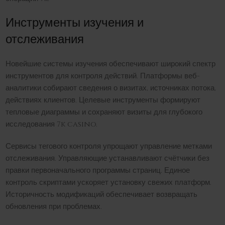
Инструменты изучения и
отслеживания
Новейшие системы изучения обеспечивают широкий спектр
инструментов для контроля действий. Платформы веб-
аналитики собирают сведения о визитах, источниках потока,
действиях клиентов. Целевые инструменты формируют
тепловые диаграммы и сохраняют визиты для глубокого
исследования 7k casino.
Сервисы тегового контроля упрощают управление метками
отслеживания. Управляющие устанавливают счётчики без
правки первоначального программы страниц. Единое
контроль скриптами ускоряет установку свежих платформ.
Историчность модификаций обеспечивает возвращать
обновления при проблемах.