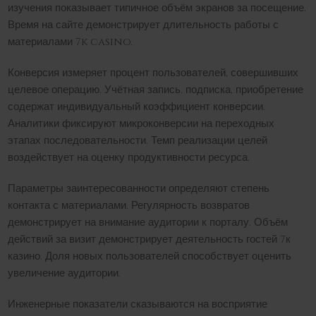
изучения показывает типичное объём экранов за посещение.
Время на сайте демонстрирует длительность работы с
материалами 7k casino.
Конверсия измеряет процент пользователей, совершивших
целевое операцию. Учётная запись, подписка, приобретение
содержат индивидуальный коэффициент конверсии.
Аналитики фиксируют микроконверсии на переходных
этапах последовательности. Темп реализации целей
воздействует на оценку продуктивности ресурса.
Параметры заинтересованности определяют степень
контакта с материалами. Регулярность возвратов
демонстрирует на внимание аудитории к порталу. Объём
действий за визит демонстрирует деятельность гостей 7к
казино. Доля новых пользователей способствует оценить
увеличение аудитории.
Инженерные показатели сказываются на восприятие