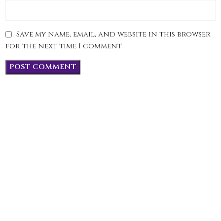
Save my name, email, and website in this browser
for the next time I comment.