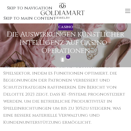
Skip to navigation
Skip to main content
CASINO
Die Auswirkungen künstlicher
Intelligenz auf Casino -
Operationen
0
künstliche Kognition (KI) revolutioniert den
Spielsektor, indem es Funktionen optimiert, die
Begegnungen der Patronen verbessert und
Schutzstrategien raffinieren. Ein Bericht von
Deloitte 2023 zeigt, dass KI -Systeme prognostiziert
werden, um die betriebliche Produktivität in
Spieleinrichtungen um bis zu 30%zu steigern, was
eine bessere materielle Verwaltung und
Kundenunterstützung ermöglicht.