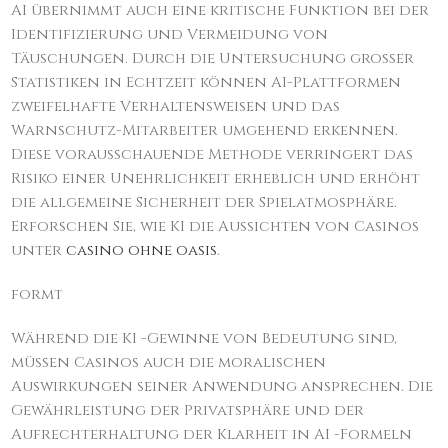
AI übernimmt auch eine kritische Funktion bei der
Identifizierung und Vermeidung von
Täuschungen. Durch die Untersuchung großer
Statistiken in Echtzeit können AI-Plattformen
zweifelhafte Verhaltensweisen und das
Warnschutz-Mitarbeiter umgehend erkennen.
Diese vorausschauende Methode verringert das
Risiko einer Unehrlichkeit erheblich und erhöht
die allgemeine Sicherheit der Spielatmosphäre.
Erforschen Sie, wie KI die Aussichten von Casinos
unter
casino ohne oasis
.
formt
Während die KI -Gewinne von Bedeutung sind,
müssen Casinos auch die moralischen
Auswirkungen seiner Anwendung ansprechen. Die
Gewährleistung der Privatsphäre und der
Aufrechterhaltung der Klarheit in AI -Formeln