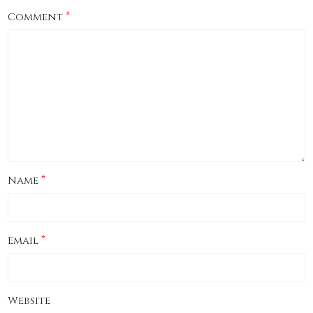
*
Comment
*
Name
*
Email
Website