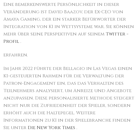
Eine bemerkenswerte Persönlichkeit in dieser
Veränderung ist David Baazov, der Ex-CEO von
Amaya Gaming, der ein starker Befürworter der
Integration von KI in Wettsysteme war. Sie können
mehr über seine Perspektiven auf seinem
Twitter -
Profil
.
erfahren.
Im Jahr 2022 führte der Bellagio in Las Vegas einen
KI-gesteuerten Rahmen für die Verwaltung der
Patron-Engagement ein, das das Verhalten des
Teilnehmers analysiert, um Anreize und Angebote
anzupassen. Diese personalisierte Methode steigert
nicht nur die Zufriedenheit der Spieler, sondern
erhöht auch die Haltepegel. Weitere
Informationen zu KI in der Spielebranche finden
Sie unter
Die New York Times
.