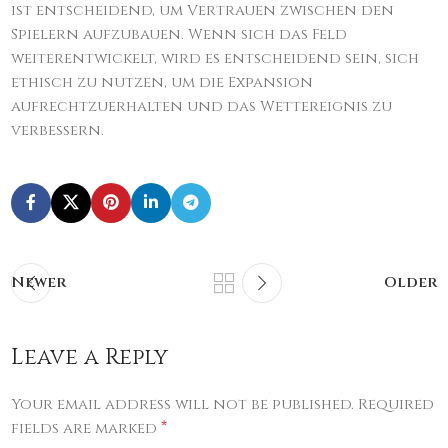
ist entscheidend, um Vertrauen zwischen den
Spielern aufzubauen. Wenn sich das Feld
weiterentwickelt, wird es entscheidend sein, sich
ethisch zu nutzen, um die Expansion
aufrechtzuerhalten und das Wettereignis zu
verbessern.
Newer
Older
Leave a Reply
Your email address will not be published.
Required
*
fields are marked