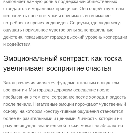
выполняет важную роль в поддержании общественных
стандартов и моральных принципов. Оно содействует нам
исправлять свое поступки и принимать во внимание
потребности прочих индивидов. Социумы, где люди могут
ощущать нормальное чувство вины за неправильные
действия, показывают гораздо высокий уровень кооперации
и содействия.
Эмоциональный контраст: как тоска
увеличивает восприятие счастья
Закон различия является фундаментальным в людском
восприятии. Мы гораздо дорожим освещение после
пребывания в темноте, согревание после холода, и радость
после печали. Негативные эмоции порождают чувственный
основу, на котором конструктивные ощущения становятся
более выразительными и ценными. Личность, который ни
разу не ощущал значительной тоски, может не абсолютно
осознать важность и прелесть счастливых моментов.