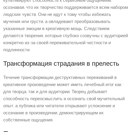
культивируют способность к серьезным ощущениям,
осознавая, что их творчество поддерживается всем набором
людских чувств. Они не идут к тому чтобы избежать
мучения или грусти, а овладевают преобразовывать
указанные эмоции в креативную мощь. Следствием
делаются творения, которые глубоко созвучны с аудиторией
конкретно из-за своей переживательной честности и
подлинности.
Трансформация страдания в прелесть
Течение трансформации деструктивных переживаний в
креативное произведение может иметь лечебный итог как
для творца, так и для аудитории. Творец добывает
способность переосмыслить и осознать свой мучительный
опыт, а публика или читатели открывают успокоение и
осознание в произведении, демонстрирующем их
собственные ощущения.