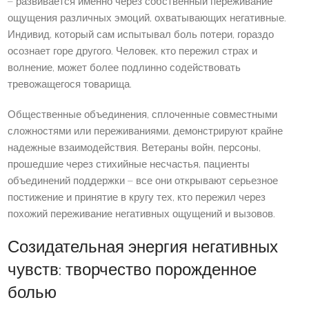
– развивается именно через собственный переживание
ощущения различных эмоций, охватывающих негативные.
Индивид, который сам испытывал боль потери, гораздо
осознает горе другого. Человек, кто пережил страх и
волнение, может более подлинно содействовать
тревожащегося товарища.
Общественные объединения, сплоченные совместными
сложностями или переживаниями, демонстрируют крайне
надежные взаимодействия. Ветераны войн, персоны,
прошедшие через стихийные несчастья, пациенты
объединений поддержки – все они открывают серьезное
постижение и принятие в кругу тех, кто пережил через
похожий переживание негативных ощущений и вызовов.
Созидательная энергия негативных
чувств: творчество порожденное
болью