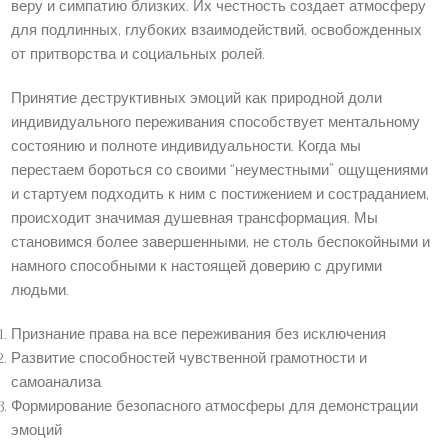
веру и симпатию близких. Их честность создает атмосферу
для подлинных, глубоких взаимодействий, освобожденных
от притворства и социальных ролей.
Принятие деструктивных эмоций как природной доли
индивидуального переживания способствует ментальному
состоянию и полноте индивидуальности. Когда мы
перестаем бороться со своими “неуместными” ощущениями
и стартуем подходить к ним с постижением и состраданием,
происходит значимая душевная трансформация. Мы
становимся более завершенными, не столь беспокойными и
намного способными к настоящей доверию с другими
людьми.
Признание права на все переживания без исключения
Развитие способностей чувственной грамотности и
самоанализа
Формирование безопасного атмосферы для демонстрации
эмоций