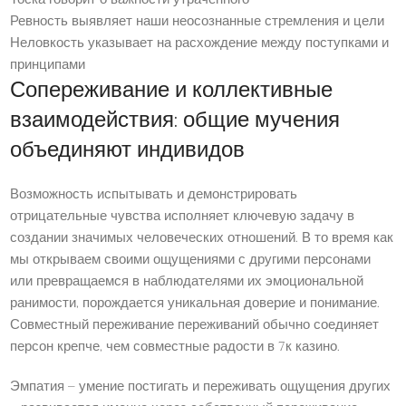
Ревность выявляет наши неосознанные стремления и цели
Неловкость указывает на расхождение между поступками и
принципами
Сопереживание и коллективные
взаимодействия: общие мучения
объединяют индивидов
Возможность испытывать и демонстрировать
отрицательные чувства исполняет ключевую задачу в
создании значимых человеческих отношений. В то время как
мы открываем своими ощущениями с другими персонами
или превращаемся в наблюдателями их эмоциональной
ранимости, порождается уникальная доверие и понимание.
Совместный переживание переживаний обычно соединяет
персон крепче, чем совместные радости в 7к казино.
Эмпатия – умение постигать и переживать ощущения других