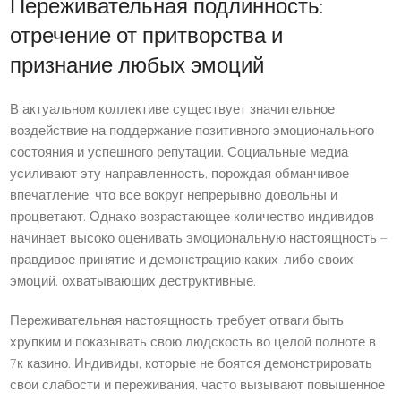
Переживательная подлинность:
отречение от притворства и
признание любых эмоций
В актуальном коллективе существует значительное
воздействие на поддержание позитивного эмоционального
состояния и успешного репутации. Социальные медиа
усиливают эту направленность, порождая обманчивое
впечатление, что все вокруг непрерывно довольны и
процветают. Однако возрастающее количество индивидов
начинает высоко оценивать эмоциональную настоящность –
правдивое принятие и демонстрацию каких-либо своих
эмоций, охватывающих деструктивные.
Переживательная настоящность требует отваги быть
хрупким и показывать свою людскость во целой полноте в
7к казино. Индивиды, которые не боятся демонстрировать
свои слабости и переживания, часто вызывают повышенное