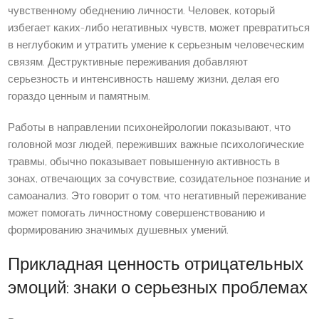
чувственному обеднению личности. Человек, который
избегает каких-либо негативных чувств, может превратиться
в неглубоким и утратить умение к серьезным человеческим
связям. Деструктивные переживания добавляют
серьезность и интенсивность нашему жизни, делая его
гораздо ценным и памятным.
Работы в направлении психонейрологии показывают, что
головной мозг людей, переживших важные психологические
травмы, обычно показывает повышенную активность в
зонах, отвечающих за сочувствие, созидательное познание и
самоанализ. Это говорит о том, что негативный переживание
может помогать личностному совершенствованию и
формированию значимых душевных умений.
Прикладная ценность отрицательных
эмоций: знаки о серьезных проблемах