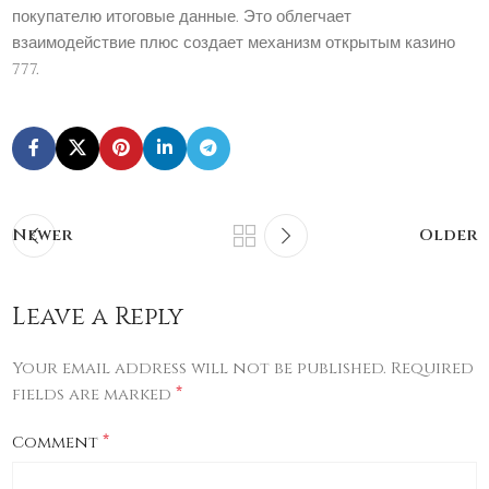
покупателю итоговые данные. Это облегчает
взаимодействие плюс создает механизм открытым казино
777.
Newer
Older
Leave a Reply
Your email address will not be published.
Required
*
fields are marked
*
Comment