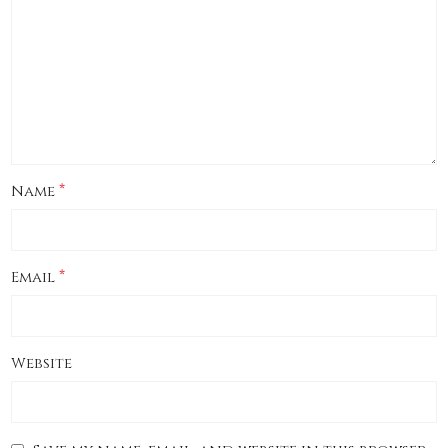
*
Name
*
Email
Website