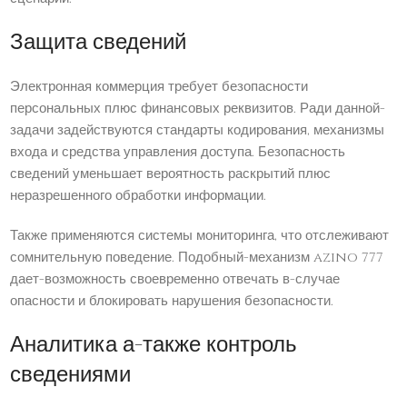
Защита сведений
Электронная коммерция требует безопасности
персональных плюс финансовых реквизитов. Ради данной-
задачи задействуются стандарты кодирования, механизмы
входа и средства управления доступа. Безопасность
сведений уменьшает вероятность раскрытий плюс
неразрешенного обработки информации.
Также применяются системы мониторинга, что отслеживают
сомнительную поведение. Подобный-механизм azino 777
дает-возможность своевременно отвечать в-случае
опасности и блокировать нарушения безопасности.
Аналитика а-также контроль
сведениями