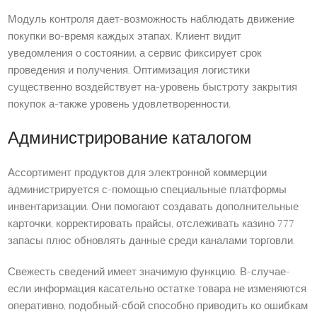
Модуль контроля дает-возможность наблюдать движение
покупки во-время каждых этапах. Клиент видит
уведомления о состоянии, а сервис фиксирует срок
проведения и получения. Оптимизация логистики
существенно воздействует на-уровень быстроту закрытия
покупок а-также уровень удовлетворенности.
Администрирование каталогом
Ассортимент продуктов для электронной коммерции
администрируется с-помощью специальные платформы
инвентаризации. Они помогают создавать дополнительные
карточки, корректировать прайсы, отслеживать казино 777
запасы плюс обновлять данные среди каналами торговли.
Свежесть сведений имеет значимую функцию. В-случае-
если информация касательно остатке товара не изменяются
оперативно, подобный-сбой способно приводить ко ошибкам