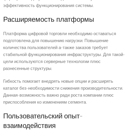
эффективность функционирования системы.
Расширяемость платформы
Платформа цифровой торговли необходимо оставаться
подготовлена для повышению нагрузки. Повышение
количества пользователей а-также заказов требует
стабильной функционирования инфраструктуры. Для такой-
цели используются серверные технологии плюс
разнесенные структуры.
Гибкость помогает внедрять новые опции и расширять
каталог без-необходимости снижения производительности.
Данная-возможность важно ради роста компании плюс
приспособления ко изменениям сегмента.
Пользовательский опыт-
взаимодействия