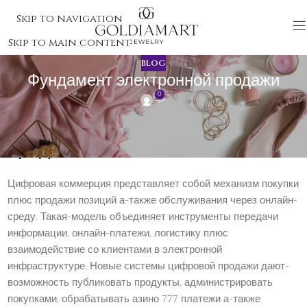
Skip to navigation
Skip to main content
BLOG
Фундамент электронной продажи
0
Фундамент электронной
продажи
Цифровая коммерция представляет собой механизм покупки
плюс продажи позиций а-также обслуживания через онлайн-
среду. Такая-модель объединяет инструменты передачи
информации, онлайн-платежи, логистику плюс
взаимодействие со клиентами в электронной
инфраструктуре. Новые системы цифровой продажи дают-
возможность публиковать продукты, администрировать
покупками, обрабатывать азино 777 платежи а-также