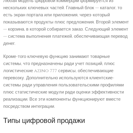
Любая модель цифровой коммерции формируется из
нескольких ключевых частей. Главный блок — каталог, то
есть экран портала или приложения, через-который
показываются продукты плюс предложения. Второй элемент
— корзина, в которой собирается заказ. Следующий элемент
— система выполнения платежей, обеспечивающая перевод
денег.
Кроме-того ключевую функцию занимают товарные
системы, что предназначены ради учет позиций, плюс
логистические azino 777 сервисы, обеспечивающие
перевозку. Дополнительно используются клиентские-
системы ради управления пользовательскими профилями
плюс статистические модули ради оценки эффективности
реализации. Все эти компоненты функционируют вместе
посредством интеграции.
Типы цифровой продажи