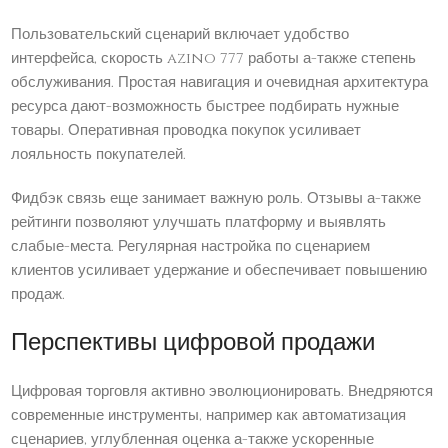
Пользовательский сценарий включает удобство
интерфейса, скорость azino 777 работы а-также степень
обслуживания. Простая навигация и очевидная архитектура
ресурса дают-возможность быстрее подбирать нужные
товары. Оперативная проводка покупок усиливает
лояльность покупателей.
Фидбэк связь еще занимает важную роль. Отзывы а-также
рейтинги позволяют улучшать платформу и выявлять
слабые-места. Регулярная настройка по сценарием
клиентов усиливает удержание и обеспечивает повышению
продаж.
Перспективы цифровой продажи
Цифровая торговля активно эволюционировать. Внедряются
современные инструменты, например как автоматизация
сценариев, углубленная оценка а-также ускоренные