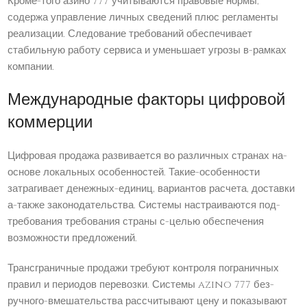
Кроме-того азино 777 учитываются правовые нормы,
содержа управление личных сведений плюс регламенты
реализации. Следование требований обеспечивает
стабильную работу сервиса и уменьшает угрозы в-рамках
компании.
Международные факторы цифровой
коммерции
Цифровая продажа развивается во различных странах на-
основе локальных особенностей. Такие-особенности
затрагивает денежных-единиц, вариантов расчета, доставки
а-также законодательства. Системы настраиваются под-
требования требования страны с-целью обеспечения
возможности предложений.
Трансграничные продажи требуют контроля пограничных
правил и периодов перевозки. Системы azino 777 без-
ручного-вмешательства рассчитывают цену и показывают