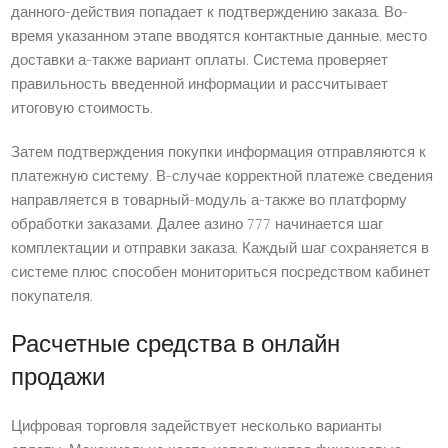
данного-действия попадает к подтверждению заказа. Во-
время указанном этапе вводятся контактные данные, место
доставки а-также вариант оплаты. Система проверяет
правильность введенной информации и рассчитывает
итоговую стоимость.
Затем подтверждения покупки информация отправляются к
платежную систему. В-случае корректной платеже сведения
направляется в товарный-модуль а-также во платформу
обработки заказами. Далее азино 777 начинается шаг
комплектации и отправки заказа. Каждый шаг сохраняется в
системе плюс способен мониториться посредством кабинет
покупателя.
Расчетные средства в онлайн
продажи
Цифровая торговля задействует несколько варианты