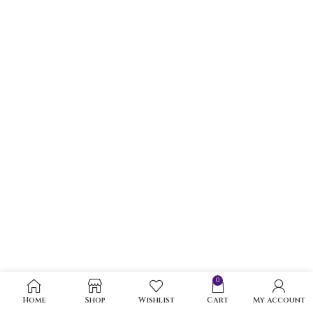
0
Home
Shop
Wishlist
Cart
My account