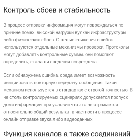
Контроль сбоев и стабильность
В процесс отправки информация могут повреждаться по
причине помех, высокой нагрузки вулкан инфраструктуры
либо физических сбоев. С целью снижения ошибок
используются отдельные механизмы проверки. Протоколы
могут добавлять контрольные суммы, они помогают
определить, стала ли сведения повреждена.
Если обнаружена ошибка, среда имеет возможность
инициировать повторную передачу сообщения. Такой
механизм используется в стандартах с строгой точностью. В
не столь контролируемых сценариях допускается пропуск
доли информации, при условии что это не отражается
относительно общий результат, в частности в процессе
онлайн отправке звука либо видеоданных.
Функция каналов а также соединений