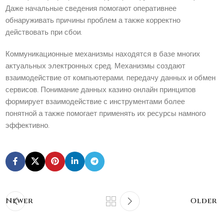
Даже начальные сведения помогают оперативнее
обнаруживать причины проблем а также корректно
действовать при сбои.
Коммуникационные механизмы находятся в базе многих
актуальных электронных сред. Механизмы создают
взаимодействие от компьютерами, передачу данных и обмен
сервисов. Понимание данных казино онлайн принципов
формирует взаимодействие с инструментами более
понятной а также помогает применять их ресурсы намного
эффективно.
Newer
Older