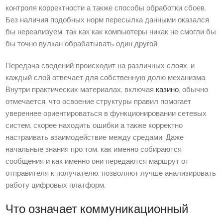
контроля корректности а также способы обработки сбоев.
Без наличия подобных норм пересылка данными оказался
бы нереализуем, так как как компьютеры никак не смогли бы
бы точно вулкан обрабатывать один другой.
Передача сведений происходит на различных слоях, и
каждый слой отвечает для собственную долю механизма.
Внутри практических материалах, включая
казино
, обычно
отмечается, что освоение структуры правил помогает
увереннее ориентироваться в функционировании сетевых
систем, скорее находить ошибки а также корректно
настраивать взаимодействие между средами. Даже
начальные знания про том, как именно собираются
сообщения и как именно они передаются маршрут от
отправителя к получателю, позволяют лучше анализировать
работу цифровых платформ.
Что означает коммуникационный