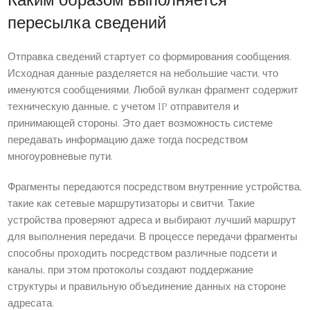
Каким образом выполняется
пересылка сведений
Отправка сведений стартует со формирования сообщения.
Исходная данные разделяется на небольшие части, что
именуются сообщениями. Любой вулкан фрагмент содержит
техническую данные, с учетом IP отправителя и
принимающей стороны. Это дает возможность системе
передавать информацию даже тогда посредством
многоуровневые пути.
Фрагменты передаются посредством внутренние устройства,
такие как сетевые маршрутизаторы и свитчи. Такие
устройства проверяют адреса и выбирают лучший маршрут
для выполнения передачи. В процессе передачи фрагменты
способны проходить посредством различные подсети и
каналы, при этом протоколы создают поддержание
структуры и правильную объединение данных на стороне
адресата.