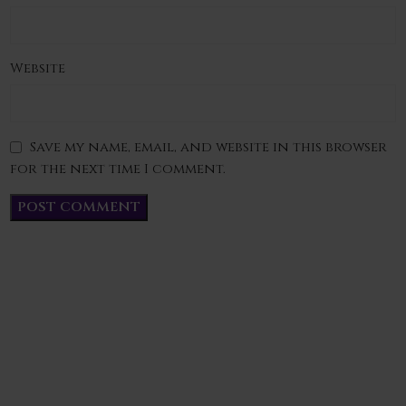
Website
Save my name, email, and website in this browser
for the next time I comment.