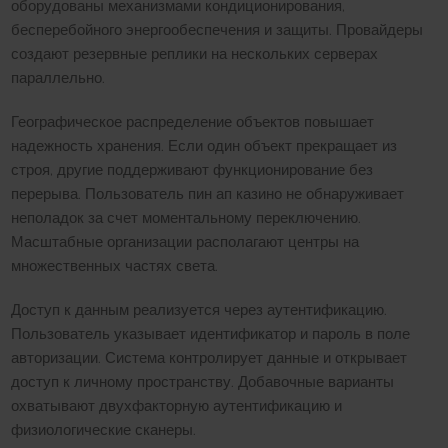
оборудованы механизмами кондиционирования,
бесперебойного энергообеспечения и защиты. Провайдеры
создают резервные реплики на нескольких серверах
параллельно.
Географическое распределение объектов повышает
надежность хранения. Если один объект прекращает из
строя, другие поддерживают функционирование без
перерыва. Пользователь пин ап казино не обнаруживает
неполадок за счет моментальному переключению.
Масштабные организации располагают центры на
множественных частях света.
Доступ к данным реализуется через аутентификацию.
Пользователь указывает идентификатор и пароль в поле
авторизации. Система контролирует данные и открывает
доступ к личному пространству. Добавочные варианты
охватывают двухфакторную аутентификацию и
физиологические сканеры.