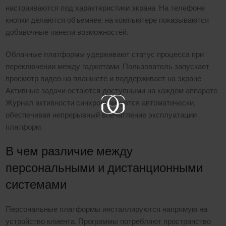
настраиваются под характеристики экрана. На телефоне
кнопки делаются объемнее, на компьютере показываются
добавочные панели возможностей.
Облачные платформы удерживают статус процесса при
переключении между гаджетами. Пользователь запускает
просмотр видео на планшете и поддерживает на экране.
Активные задачи остаются доступными на каждом аппарате.
Журнал активности синхронизируется автоматически,
обеспечивая непрерывный впечатление эксплуатации
платформ.
В чем различие между
персональными и дистанционными
системами
Персональные платформы инсталлируются напрямую на
устройство клиента. Программы потребляют пространство