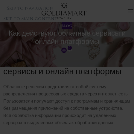
Skip to navigation
Skip to main content
BLOG
Как действуют облачные сервисы и
онлайн платформы
0
Как действуют облачные
сервисы и онлайн платформы
Облачные решения представляют собой систему
распределения процессорных средств через интернет-сеть.
Пользователи получают доступ к программам и хранилищам
без размещения приложений на собственные устройства.
Вся обработка информации происходит на удаленных
серверах в выделенных объектах обработки данных.