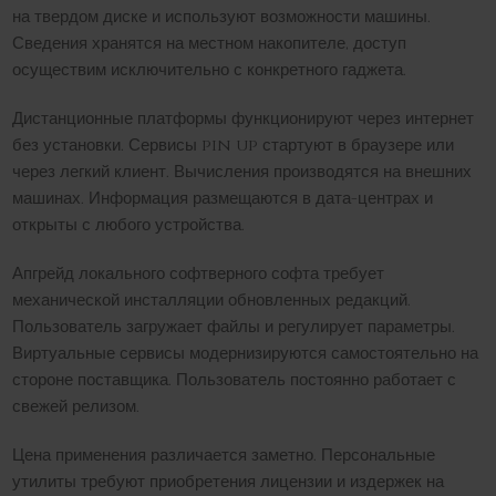
на твердом диске и используют возможности машины.
Сведения хранятся на местном накопителе, доступ
осуществим исключительно с конкретного гаджета.
Дистанционные платформы функционируют через интернет
без установки. Сервисы pin up стартуют в браузере или
через легкий клиент. Вычисления производятся на внешних
машинах. Информация размещаются в дата-центрах и
открыты с любого устройства.
Апгрейд локального софтверного софта требует
механической инсталляции обновленных редакций.
Пользователь загружает файлы и регулирует параметры.
Виртуальные сервисы модернизируются самостоятельно на
стороне поставщика. Пользователь постоянно работает с
свежей релизом.
Цена применения различается заметно. Персональные
утилиты требуют приобретения лицензии и издержек на