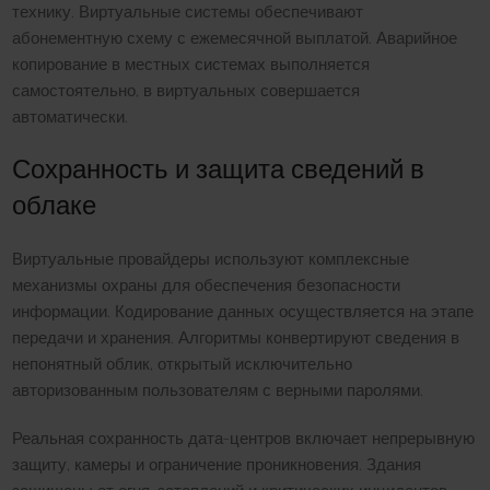
технику. Виртуальные системы обеспечивают
абонементную схему с ежемесячной выплатой. Аварийное
копирование в местных системах выполняется
самостоятельно, в виртуальных совершается
автоматически.
Сохранность и защита сведений в
облаке
Виртуальные провайдеры используют комплексные
механизмы охраны для обеспечения безопасности
информации. Кодирование данных осуществляется на этапе
передачи и хранения. Алгоритмы конвертируют сведения в
непонятный облик, открытый исключительно
авторизованным пользователям с верными паролями.
Реальная сохранность дата-центров включает непрерывную
защиту, камеры и ограничение проникновения. Здания