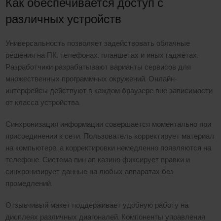
Как обеспечивается доступ с
различных устройств
Универсальность позволяет задействовать облачные
решения на ПК, телефонах, планшетах и иных гаджетах.
Разработчики разрабатывают варианты сервисов для
множественных программных окружений. Онлайн-
интерфейсы действуют в каждом браузере вне зависимости
от класса устройства.
Синхронизация информации совершается моментально при
присоединении к сети. Пользователь корректирует материал
на компьютере, а корректировки немедленно появляются на
телефоне. Система пин ап казино фиксирует правки и
синхронизирует данные на любых аппаратах без
промедлений.
Отзывчивый макет поддерживает удобную работу на
дисплеях различных диагоналей. Компоненты управления