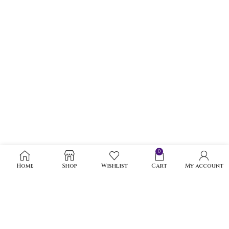
0
Home
Shop
Wishlist
Cart
My account