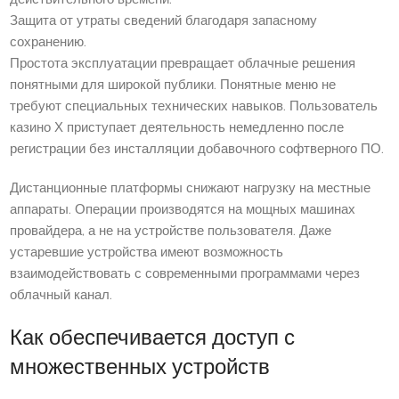
Защита от утраты сведений благодаря запасному
сохранению.
Простота эксплуатации превращает облачные решения
понятными для широкой публики. Понятные меню не
требуют специальных технических навыков. Пользователь
казино Х приступает деятельность немедленно после
регистрации без инсталляции добавочного софтверного ПО.
Дистанционные платформы снижают нагрузку на местные
аппараты. Операции производятся на мощных машинах
провайдера, а не на устройстве пользователя. Даже
устаревшие устройства имеют возможность
взаимодействовать с современными программами через
облачный канал.
Как обеспечивается доступ с
множественных устройств