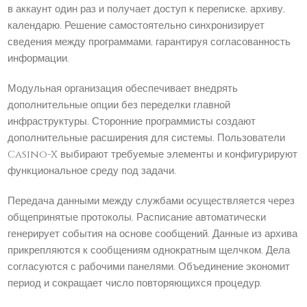
в аккаунт один раз и получает доступ к переписке, архиву,
календарю. Решение самостоятельно синхронизирует
сведения между программами, гарантируя согласованность
информации.
Модульная организация обеспечивает внедрять
дополнительные опции без переделки главной
инфраструктуры. Сторонние программисты создают
дополнительные расширения для системы. Пользователи
Casino-X выбирают требуемые элементы и конфигурируют
функциональное среду под задачи.
Передача данными между службами осуществляется через
общепринятые протоколы. Расписание автоматически
генерирует события на основе сообщений. Данные из архива
прикрепляются к сообщениям однократным щелчком. Дела
согласуются с рабочими панелями. Объединение экономит
период и сокращает число повторяющихся процедур.