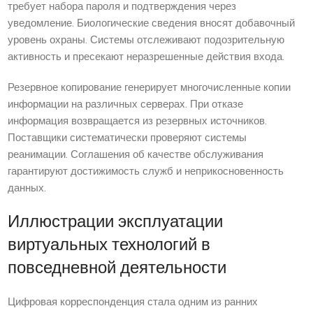
требует набора пароля и подтверждения через
уведомление. Биологические сведения вносят добавочный
уровень охраны. Системы отслеживают подозрительную
активность и пресекают неразрешенные действия входа.
Резервное копирование генерирует многочисленные копии
информации на различных серверах. При отказе
информация возвращается из резервных источников.
Поставщики систематически проверяют системы
реанимации. Соглашения об качестве обслуживания
гарантируют достижимость служб и неприкосновенность
данных.
Иллюстрации эксплуатации
виртуальных технологий в
повседневной деятельности
Цифровая корреспонденция стала одним из ранних