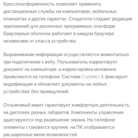
Кроссплатформенность позволяет применять
дистанционные службы на компьютерах, мобильных,
планшетах и других гаджетах. Создатели создают редакции
приложений для различных программных платформ.
Браузерные оболочки работают в каждом браузере
независимо от класса устройства.
Выравнивание информации осуществляется моментально
при подключении к вебу. Пользователь корректирует
документ на компьютере, а корректировки мгновенно
проявляются на телефоне. Система Casino X фиксирует
модификации и обновляет документы на любых
устройствах без промедлений.
Отзывчивый макет гарантирует комфортную деятельность
на дисплеях разных габаритов. Компоненты управления
адаптируются под разрешение экрана. На телефоне
элементы становятся крупнее, на ПК отображаются
расширенные меню возможностей.