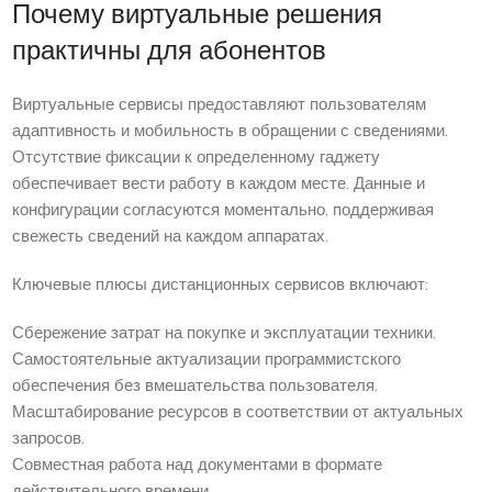
Почему виртуальные решения
практичны для абонентов
Виртуальные сервисы предоставляют пользователям
адаптивность и мобильность в обращении с сведениями.
Отсутствие фиксации к определенному гаджету
обеспечивает вести работу в каждом месте. Данные и
конфигурации согласуются моментально, поддерживая
свежесть сведений на каждом аппаратах.
Ключевые плюсы дистанционных сервисов включают:
Сбережение затрат на покупке и эксплуатации техники.
Самостоятельные актуализации программистского
обеспечения без вмешательства пользователя.
Масштабирование ресурсов в соответствии от актуальных
запросов.
Совместная работа над документами в формате
действительного времени.