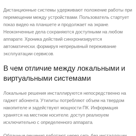
Дистанционные системы удерживают положение работы при
перемещении между устройствами. Пользователь стартует
показ видео на планшете и продолжает на экране.
Неоконченные дела сохраняются доступными на любом
аппарате. Хроника действий синхронизируется
автоматически, формируя непрерывный переживание
эксплуатации сервисов.
В чем отличие между локальными и
виртуальными системами
Локальные решения инсталлируются непосредственно на
гаджет абонента. Утилиты потребляют объем на твердом
накопителе и задействуют мощности ПК. Информация
хранятся на местном носителе, доступ реализуем
исключительно с определенного аппарата.
Облачные решения работают через сеть без инсталляции.