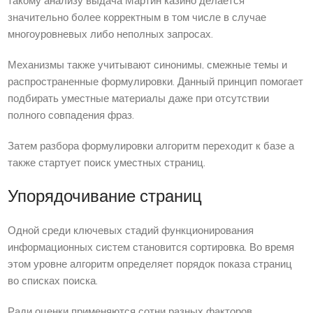
такому анализу выдача Мартин казино делается
значительно более корректным в том числе в случае
многоуровневых либо неполных запросах.
Механизмы также учитывают синонимы, смежные темы и
распространенные формулировки. Данный принцип помогает
подбирать уместные материалы даже при отсутствии
полного совпадения фраз.
Затем разбора формулировки алгоритм переходит к базе а
также стартует поиск уместных страниц.
Упорядочивание страниц
Одной среди ключевых стадий функционирования
информационных систем становится сортировка. Во время
этом уровне алгоритм определяет порядок показа страниц
во списках поиска.
Ради оценки применяются сотни разных факторов.