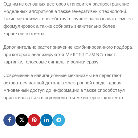
Одним из основных векторов становится распространение
модельных алгоритмов а также генеративных технологий.
Такие механизмы способствуют лучше распознавать смысл
формулировок а также собирать значительно более
корректные ответы.
Дополнительно растет значение комбинированного подбора,
при которого анализируются Martin casino текст,
картинки, голосовые сигналы и ролики сразу.
Современные навигационные механизмы не перестают
оставаться важной деталью электронной среды, давая
мгновенный доступ до информации а также способствуя
ориентироваться в огромном объеме интернет-контента.