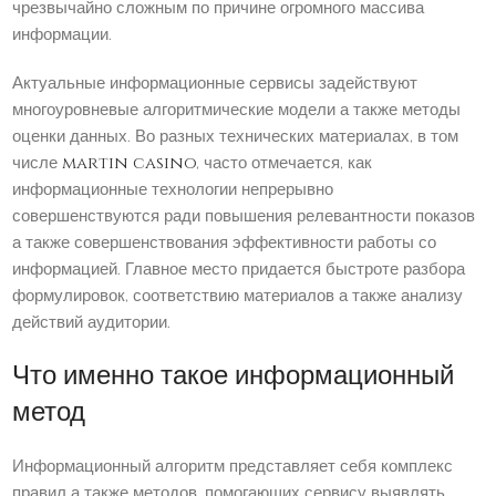
чрезвычайно сложным по причине огромного массива
информации.
Актуальные информационные сервисы задействуют
многоуровневые алгоритмические модели а также методы
оценки данных. Во разных технических материалах, в том
числе
martin casino
, часто отмечается, как
информационные технологии непрерывно
совершенствуются ради повышения релевантности показов
а также совершенствования эффективности работы со
информацией. Главное место придается быстроте разбора
формулировок, соответствию материалов а также анализу
действий аудитории.
Что именно такое информационный
метод
Информационный алгоритм представляет себя комплекс
правил а также методов, помогающих сервису выявлять,