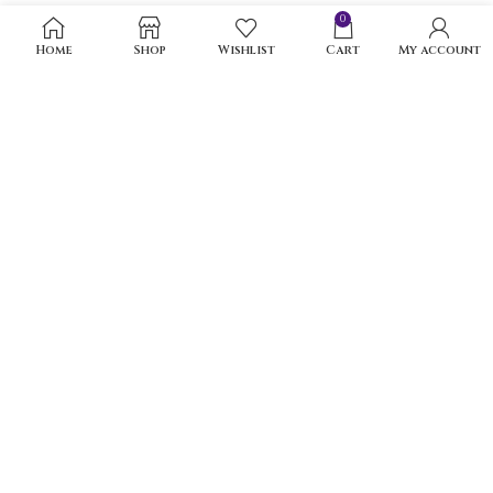
0
Home
Shop
Wishlist
Cart
My account