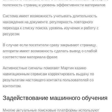
полезность страниц и уровень эффективности материалов.
Система имеет возможность учитывать длительность
нахождения на документе, регулярность повторного
перехода к списку поиска, уровень изучения и работу с
ресурсом.
В случае если посетители сразу закрывают страницу,
алгоритм имеет возможность сделать вывод о слабой
соответствии материала фразе.
Активностные сигналы помогают Мартин казино
навигационным сервисам корректировать выдачу по
результатам настоящего контакта пользователей со
контентом.
Задействование машинного обучения
Многие актуальные поисковые платформы используют