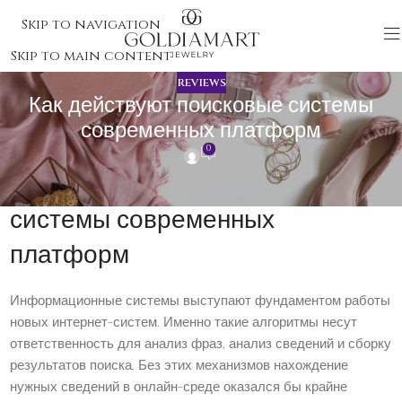
Skip to navigation
Skip to main content
REVIEWS
Как действуют поисковые системы
современных платформ
0
Как действуют поисковые
системы современных
платформ
Информационные системы выступают фундаментом работы
новых интернет-систем. Именно такие алгоритмы несут
ответственность для анализ фраз, анализ сведений и сборку
результатов поиска. Без этих механизмов нахождение
нужных сведений в онлайн-среде оказался бы крайне