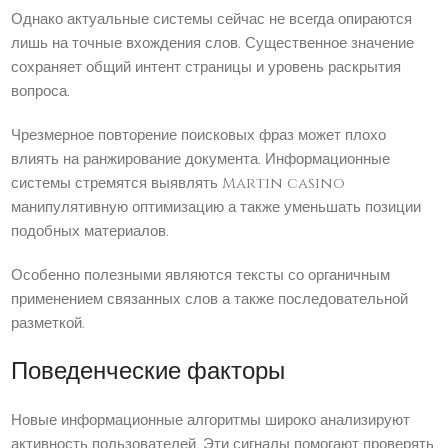
Однако актуальные системы сейчас не всегда опираются
лишь на точные вхождения слов. Существенное значение
сохраняет общий интент страницы и уровень раскрытия
вопроса.
Чрезмерное повторение поисковых фраз может плохо
влиять на ранжирование документа. Информационные
системы стремятся выявлять Martin casino
манипулятивную оптимизацию а также уменьшать позиции
подобных материалов.
Особенно полезными являются тексты со органичным
применением связанных слов а также последовательной
разметкой.
Поведенческие факторы
Новые информационные алгоритмы широко анализируют
активность пользователей. Эти сигналы помогают проверять