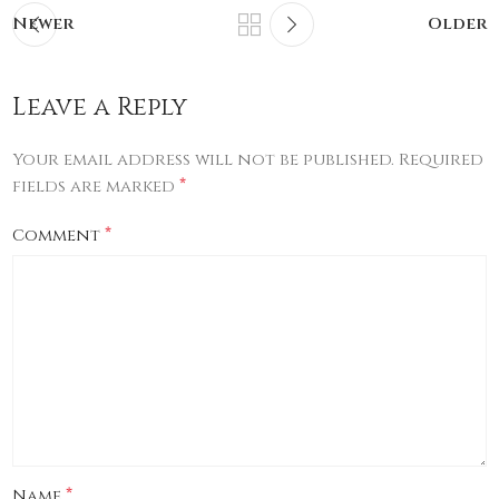
Newer
Older
Leave a Reply
Your email address will not be published.
Required
*
fields are marked
*
Comment
*
Name