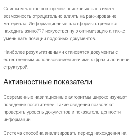
Слишком частое повторение поисковых слов имеет
возможность отрицательно влиять на ранжирование
материала. Информационные платформы стремятся
находить азино777 искусственную оптимизацию а также
уменьшать позиции подобных документов.
Наиболее результативными становятся документы с
естественным использованием значимых фраз и логичной
структурой.
Активностные показатели
Современные навигационные алгоритмы широко изучают
поведение посетителей. Такие сведения позволяют
проверять уровень документов и показатель ценности
информации.
Система способна анализировать период нахождения на