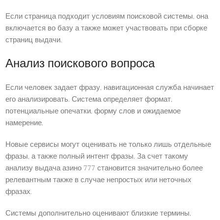
Если страница подходит условиям поисковой системы, она
включается во базу а также может участвовать при сборке
страниц выдачи.
Анализ поискового вопроса
Если человек задает фразу, навигационная служба начинает
его анализировать. Система определяет формат,
потенциальные опечатки, форму слов и ожидаемое
намерение.
Новые сервисы могут оценивать не только лишь отдельные
фразы, а также полный интент фразы. За счет такому
анализу выдача азино 777 становится значительно более
релевантным также в случае непростых или неточных
фразах.
Системы дополнительно оценивают близкие термины,