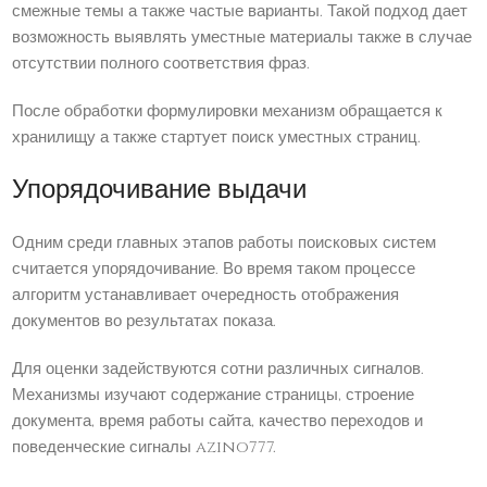
смежные темы а также частые варианты. Такой подход дает
возможность выявлять уместные материалы также в случае
отсутствии полного соответствия фраз.
После обработки формулировки механизм обращается к
хранилищу а также стартует поиск уместных страниц.
Упорядочивание выдачи
Одним среди главных этапов работы поисковых систем
считается упорядочивание. Во время таком процессе
алгоритм устанавливает очередность отображения
документов во результатах показа.
Для оценки задействуются сотни различных сигналов.
Механизмы изучают содержание страницы, строение
документа, время работы сайта, качество переходов и
поведенческие сигналы azino777.