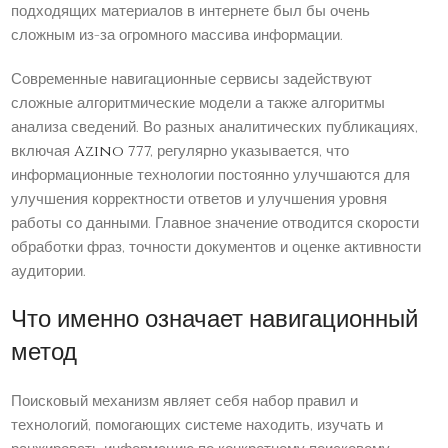
подходящих материалов в интернете был бы очень
сложным из-за огромного массива информации.
Современные навигационные сервисы задействуют
сложные алгоритмические модели а также алгоритмы
анализа сведений. Во разных аналитических публикациях,
включая
Azino 777
, регулярно указывается, что
информационные технологии постоянно улучшаются для
улучшения корректности ответов и улучшения уровня
работы со данными. Главное значение отводится скорости
обработки фраз, точности документов и оценке активности
аудитории.
Что именно означает навигационный
метод
Поисковый механизм являет себя набор правил и
технологий, помогающих системе находить, изучать и