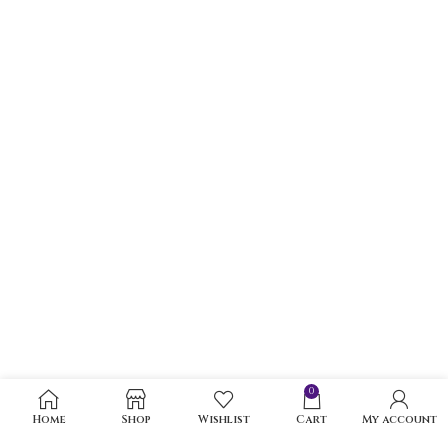
0
Home
Shop
Wishlist
Cart
My account