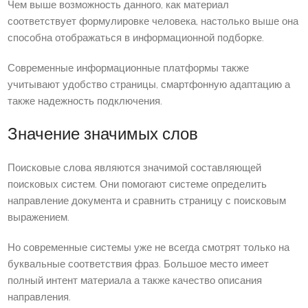
Чем выше возможность данного, как материал
соответствует формулировке человека, настолько выше она
способна отображаться в информационной подборке.
Современные информационные платформы также
учитывают удобство страницы, смартфонную адаптацию а
также надежность подключения.
Значение значимых слов
Поисковые слова являются значимой составляющей
поисковых систем. Они помогают системе определить
направление документа и сравнить страницу с поисковым
выражением.
Но современные системы уже не всегда смотрят только на
буквальные соответствия фраз. Большое место имеет
полный интент материала а также качество описания
направления.