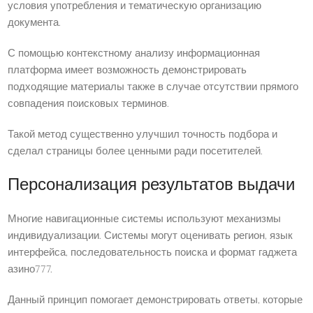
условия употребления и тематическую организацию
документа.
С помощью контекстному анализу информационная
платформа имеет возможность демонстрировать
подходящие материалы также в случае отсутствии прямого
совпадения поисковых терминов.
Такой метод существенно улучшил точность подбора и
сделал страницы более ценными ради посетителей.
Персонализация результатов выдачи
Многие навигационные системы используют механизмы
индивидуализации. Системы могут оценивать регион, язык
интерфейса, последовательность поиска и формат гаджета
азино777.
Данный принцип помогает демонстрировать ответы, которые