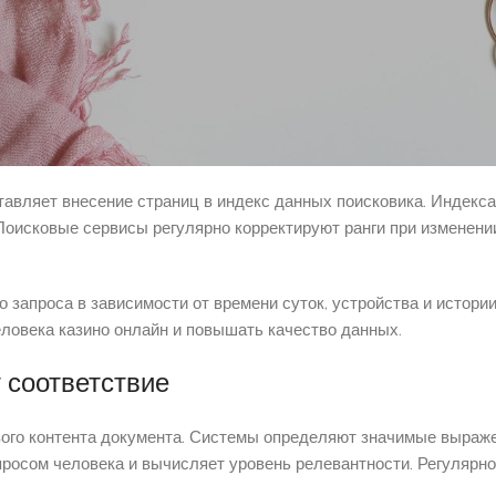
очивания найденных страниц по мере соответствия запросу. П
огласно вычисленному показателю. Документы с высоким показ
ки за доли секунды после формирования поискового запроса. 
тм принимает во внимание географическое местоположение поль
тавляет внесение страниц в индекс данных поисковика. Индекса
 Поисковые сервисы регулярно корректируют ранги при изменен
 запроса в зависимости от времени суток, устройства и истори
еловека казино онлайн и повышать качество данных.
 соответствие
вого контента документа. Системы определяют значимые выраже
осом человека и вычисляет уровень релевантности. Регулярнос