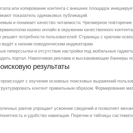
ртала или копирование контента с внешних площадок инициируе
ижают показатель одинаковых публикаций.
емым и понижает качество читаемости. Чрезмерное повторение 
рминологии казино онлайн в окружении качественного контента
 решает потребности пользователей. Страницы с кратким осве
 ведёт к низким поведенческим индикаторам.
ые гиперссылки и отсутствие настройки под мобильные гаджет
одить портал. Навязчивая реклама и выскакивающие баннеры по
поисковую результаты
в происходит с изучения основных поисковых выражений пользо
руктурировать контент правильным образом. Формирование мат
азличных рангов упрощает усвоение сведений и позволяет меха
понятность и удобство навигации. Перечни и таблицы системат