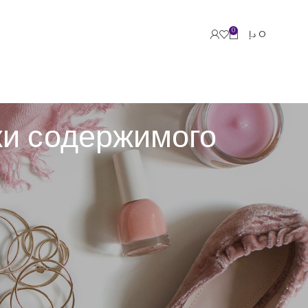
0
د.إ
0
ки содержимого
анализируют сотни характеристик каждого
ала, технических свойств и внешних параметров
публикаций в выдаче.