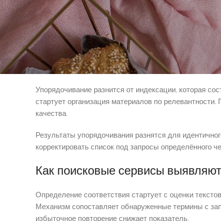
Упорядочивание представляет собой процесс упоряд
ключевыми словами и упорядочивает их по местам с
Операция упорядочивания производится автоматичес
показателей и назначают цифровое значение. Алгори
на основе прошлых шагов.
Упорядочивание разнится от индексации, которая сос
стартует организация материалов по релевантности.
качества.
Результаты упорядочивания разнятся для идентичного
корректировать список под запросы определённого ч
Как поисковые сервисы выявляют
Определение соответствия стартует с оценки тексто
Механизм сопоставляет обнаруженные термины с запр
избыточное повторение снижает показатель.