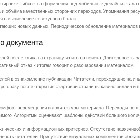
ртировке. Гибкость оформления под мобильные девайсы стала 
а и объёма качественных сторонних переходов. Упоминания ре
я в вычисление совокупного балла.
гающих новых данных. Периодическое обновление материалов г
во документа
ей после клика на страницу из итогов поиска. Длительность, з
ативный отказ к итогам говорит о разочаровании материалом.
елей в ознакомление публикации. Читатели, переходящие на ины
с сразу после открытия стартовой страницы казино онлайн и п
комфорт перемещения и архитектуры материала. Переходы по л
имого. Алгоритмы оценивают шаблоны действий большого колич
хнических и информационных критериев. Отсутствие навязчиво
ность читателей. Присутствие визуальных компонентов обогащ