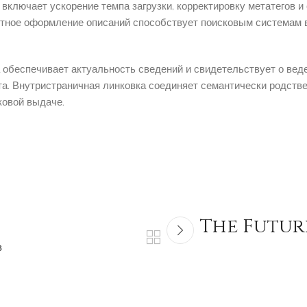
включает ускорение темпа загрузки, корректировку метатегов и
отное оформление описаний способствует поисковым системам в
обеспечивает актуальность сведений и свидетельствует о вед
а. Внутристраничная линковка соединяет семантически родств
ковой выдаче.
The Futur
в