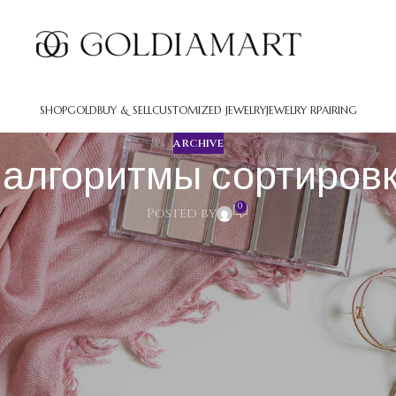
SHOP
GOLD
BUY & SELL
CUSTOMIZED JEWELRY
JEWELRY RPAIRING
ARCHIVE
 алгоритмы сортиров
0
Posted by
ортировки содержимого
я упорядочивания веб-страниц в результатах поиска. Системы 
человека. Процесс предусматривает проверку текстового матери
ния о активности посетителей вулкан и корректируют позиции 
ковой выдаче