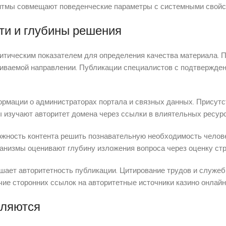
итмы совмещают поведенческие параметры с системными свойс
ти и глубины решения
итическим показателем для определения качества материала. 
рагиваемой направлении. Публикации специалистов с подтвержд
ормации о администраторах портала и связных данных. Присут
 изучают авторитет домена через ссылки в влиятельных ресурс
жность контента решить познавательную необходимость челов
ханизмы оценивают глубину изложения вопроса через оценку стр
ает авторитетность публикации. Цитирование трудов и служеб
ие сторонних ссылок на авторитетные источники казино онлайн
вляются