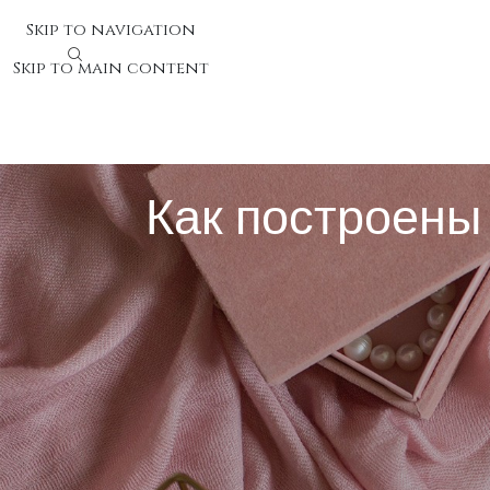
Skip to navigation
Skip to main content
Как построены
Как построены алгоритмы с
Поисковые системы используют расчётные модели дл
материала, чтобы установить соответствие запросу 
доверия. Системы машинного обучения изучают сведе
Что такое упорядочивание в поис