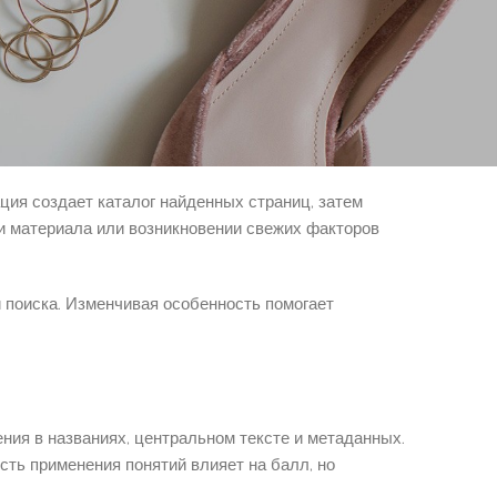
оисковая механизм отфильтровывает материалы с
ателем размещаются на топовых строчках выдачи.
Алгоритмы оценивают каждую страницу по множеству
зователя казино вулкан и индивидуализирует итоги
ция создает каталог найденных страниц, затем
ии материала или возникновении свежих факторов
и поиска. Изменчивая особенность помогает
ния в названиях, центральном тексте и метаданных.
ть применения понятий влияет на балл, но