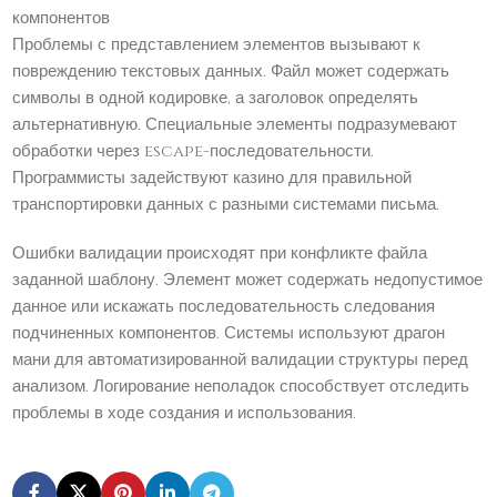
компонентов
Проблемы с представлением элементов вызывают к
повреждению текстовых данных. Файл может содержать
символы в одной кодировке, а заголовок определять
альтернативную. Специальные элементы подразумевают
обработки через escape-последовательности.
Программисты задействуют казино для правильной
транспортировки данных с разными системами письма.
Ошибки валидации происходят при конфликте файла
заданной шаблону. Элемент может содержать недопустимое
данное или искажать последовательность следования
подчиненных компонентов. Системы используют драгон
мани для автоматизированной валидации структуры перед
анализом. Логирование неполадок способствует отследить
проблемы в ходе создания и использования.