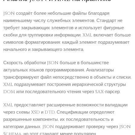
JSON создаёт более небольшие файлы благодаря
наименьшему числу служебных элементов. Стандарт не
требует закрывающих элементов и использует фигурные
скобки для группировки информации. XML включает больше
символов форматирования: каждый элемент подразумевает
начального и закрывающего элемента.
Скорость обработки JSON больше в большинстве
актуальных языков программирования. Анализаторы
трансформируют файл непосредственно в объекты и списки.
XML подразумевает построения иерархической структуры
DOM или последовательного чтения через SAX-парсер.
XML предоставляет расширенные возможности валидации
через схемы XSD и DTD. Спецификации определяют
разрешенные компоненты, их последовательность и
категории данных. JSON поддерживает проверку через JSON
Schema, но этот стандарт менее популярен.