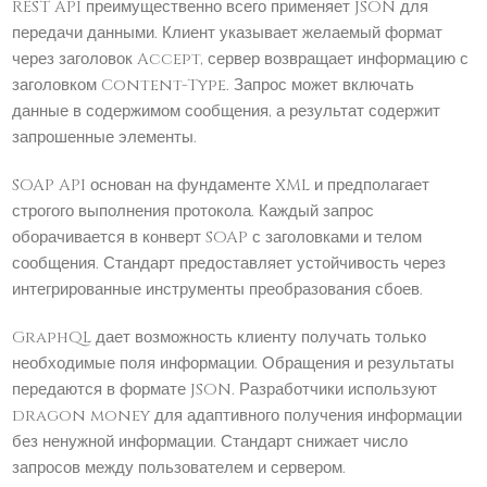
REST API преимущественно всего применяет JSON для
передачи данными. Клиент указывает желаемый формат
через заголовок Accept, сервер возвращает информацию с
заголовком Content-Type. Запрос может включать
данные в содержимом сообщения, а результат содержит
запрошенные элементы.
SOAP API основан на фундаменте XML и предполагает
строгого выполнения протокола. Каждый запрос
оборачивается в конверт SOAP с заголовками и телом
сообщения. Стандарт предоставляет устойчивость через
интегрированные инструменты преобразования сбоев.
GraphQL дает возможность клиенту получать только
необходимые поля информации. Обращения и результаты
передаются в формате JSON. Разработчики используют
dragon money для адаптивного получения информации
без ненужной информации. Стандарт снижает число
запросов между пользователем и сервером.