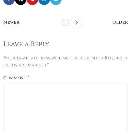
Newer
Older
Leave a Reply
Your email address will not be published.
Required
*
fields are marked
*
Comment