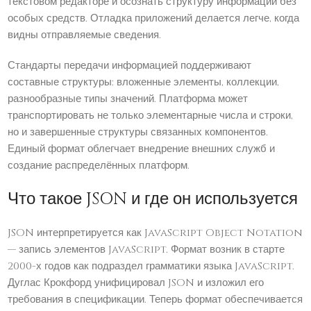
текстовом редакторе и осознать структуру информации без
особых средств. Отладка приложений делается легче, когда
видны отправляемые сведения.
Стандарты передачи информацией поддерживают
составные структуры: вложенные элементы, коллекции,
разнообразные типы значений. Платформа может
транспортировать не только элементарные числа и строки,
но и завершенные структуры связанных компонентов.
Единый формат облегчает внедрение внешних служб и
создание распределённых платформ.
Что такое JSON и где он используется
JSON интерпретируется как JavaScript Object Notation
— запись элементов JavaScript. Формат возник в старте
2000-х годов как подраздел грамматики языка JavaScript.
Дуглас Крокфорд унифицировал JSON и изложил его
требования в спецификации. Теперь формат обеспечивается