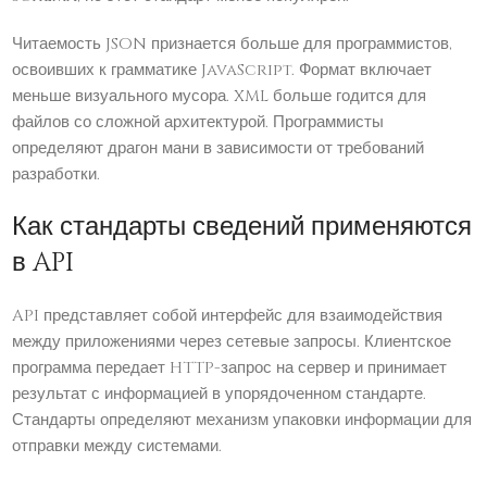
Читаемость JSON признается больше для программистов,
освоивших к грамматике JavaScript. Формат включает
меньше визуального мусора. XML больше годится для
файлов со сложной архитектурой. Программисты
определяют драгон мани в зависимости от требований
разработки.
Как стандарты сведений применяются
в API
API представляет собой интерфейс для взаимодействия
между приложениями через сетевые запросы. Клиентское
программа передает HTTP-запрос на сервер и принимает
результат с информацией в упорядоченном стандарте.
Стандарты определяют механизм упаковки информации для
отправки между системами.