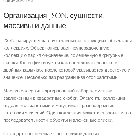
зависимостей.
Организация JSON: сущности,
массивы и данные
JSON базируется на двух главных конструкциях: объектах и
коллекциях. Объект описывает неупорядоченную
коллекцию пар ключ-значение, помещенную в фигурные
скобки. Ключ фиксируется как последовательность в
двойных кавычках, после которой указывается двоеточие и
значение. Несколько пар разграничиваются запятыми.
Массив содержит сортированный набор элементов,
заключенный в квадратные скобки. Элементы коллекции
отделяются запятыми и могут иметь разнообразные
категории значений. Один коллекция может включать числа,
последовательности, объекты и вложенные списки.
Стандарт обеспечивает шесть видов данных: