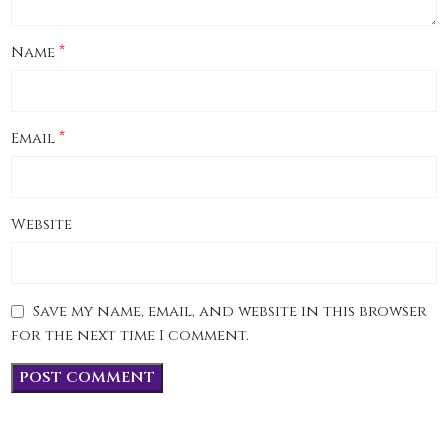
*
Name
*
Email
Website
Save my name, email, and website in this browser
for the next time I comment.