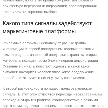
незаметным, но за этим процессом работает развитая
архитектура переработки информации, прогнозирования
плюс vavada торгового выбора.
Какого типа сигналы задействуют
маркетинговые платформы
Рекламные алгоритмы используют разные группы
информации. К первой попадают смысловые признаки:
смысл раздела, запросный ввод, язык экрана, категория
материала, позиция промо блока и период демонстрации.
Указанные сигналы помогают оценить, в какой какой
ситуации находится человек плюс какое предложение
способно стать уместным внутри нужный момент.
К второй разновидности попадают пользовательские
сигналы. В этот блок относятся переходы через страницам,
переходы, открытия роликов, взаимодействие с разными
карточками, подписки, переносы в список, частота визитов и