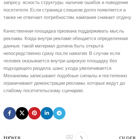
запросу, ясность структуры, наличие ошибок и поведение
посетителя. Если страница слишком долго появляется а
также не отвечает потребностям, кампания снижает отдачу.
Качественная площадка призвана поддерживать мысль
рекламы. Когда внутри рекламе обещается определенная
данные, такой материал должна быть открыта
непосредственно сразу после нажатия. В случае если
человек оказывается внутри широкую площадку без
подходящего раздела, шанс ухода увеличивается.
Механизмы записывают подобные сигналы и постепенно
ограничивают демонстрации рекламы, которые ведут до
слабому посетительскому сценарию.
Newer
Older