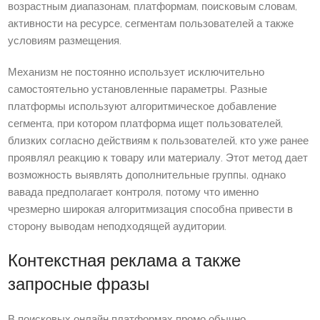
возрастным диапазонам, платформам, поисковым словам,
активности на ресурсе, сегментам пользователей а также
условиям размещения.
Механизм не постоянно использует исключительно
самостоятельно установленные параметры. Разные
платформы используют алгоритмическое добавление
сегмента, при котором платформа ищет пользователей,
близких согласно действиям к пользователей, кто уже ранее
проявлял реакцию к товару или материалу. Этот метод дает
возможность выявлять дополнительные группы, однако
вавада предполагает контроля, потому что именно
чрезмерно широкая алгоритмизация способна привести в
сторону выводам неподходящей аудитории.
Контекстная реклама а также
запросные фразы
В поисковых онлайн платформах промо обычно