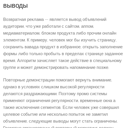
выводы
Возвратная реклама — является вывод объявлений
аудитории, что уже работали с сайтом, аппом,
медиаматериалом, блоком продукта либо прочим онлайн
элементом. К примеру, человек мог бы изучить страницу,
сохранить вавада продукт в избранное, открыть заполнение
формы либо только пробыть в пределах странице заданное
время. Алгоритм зачисляет такое действие в специальному
группе и может демонстрировать напоминание позже.
Повторные демонстрации помогают вернуть внимание,
однако в условиях слишком высокой регулярности
делаются раздражающими. Поэтому промо системы
применяют ограничения регулярности, временные окна а
также исключения сегментов. Если человек уже совершил
целевое событие или несколько попыток не заметил
объявление, следующие выводы могут стать ограничены.