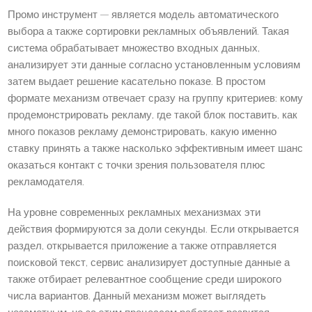
Промо инструмент — является модель автоматического
выбора а также сортировки рекламных объявлений. Такая
система обрабатывает множество входных данных,
анализирует эти данные согласно установленным условиям
затем выдает решение касательно показе. В простом
формате механизм отвечает сразу на группу критериев: кому
продемонстрировать рекламу, где такой блок поставить, как
много показов рекламу демонстрировать, какую именно
ставку принять а также насколько эффективным имеет шанс
оказаться контакт с точки зрения пользователя плюс
рекламодателя.
На уровне современных рекламных механизмах эти
действия формируются за доли секунды. Если открывается
раздел, открывается приложение а также отправляется
поисковой текст, сервис анализирует доступные данные а
также отбирает релевантное сообщение среди широкого
числа вариантов. Данный механизм может выглядеть