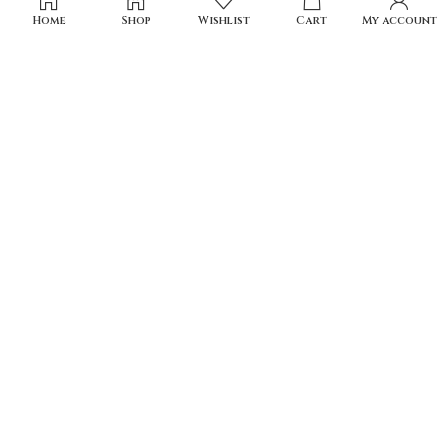
Home
Shop
Wishlist
Cart
My account