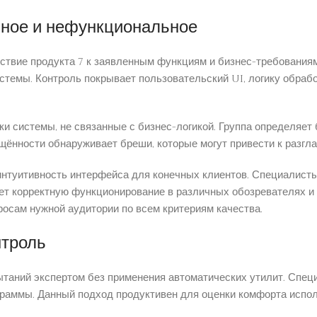
ьное и нефункциональное
ствие продукта 7 к заявленным функциям и бизнес-требования
истемы. Контроль покрывает пользовательский UI, логику обраб
и системы, не связанные с бизнес-логикой. Группа определяе
щённости обнаруживает бреши, которые могут привести к разгл
интуитивность интерфейса для конечных клиентов. Специалисты
ет корректную функционирование в различных обозревателях и
росам нужной аудитории по всем критериям качества.
нтроль
таний экспертом без применения автоматических утилит. Спец
граммы. Данный подход продуктивен для оценки комфорта испол