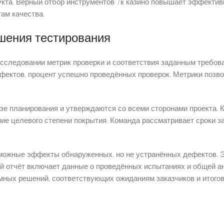
укта. Верный отбор инструментов 7к казино повышает эффектив
ам качества.
ршения тестирования
исследовании метрик проверки и соответствия заданным требова
ефектов, процент успешно проведённых проверок. Метрики позв
зе планирования и утверждаются со всеми сторонами проекта. 
ние целевого степени покрытия. Команда рассматривает сроки з
зможные эффекты обнаруженных, но не устранённых дефектов. 
й отчёт включает данные о проведённых испытаниях и общей а
мных решений, соответствующих ожиданиям заказчиков и итого