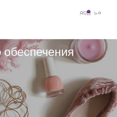
0
د.إ
0
 обеспечения
ммы планируемым выводам. Профессионалы
троль обеспечивает стабильную работу программ и
ям. Команда специалистов исследует функционал,
истемы: UI, базу данных, бэкенд часть и интеграции