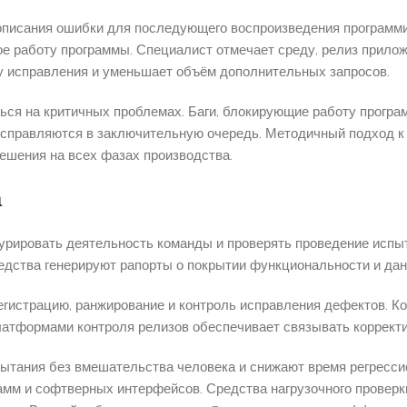
описания ошибки для последующего воспроизведения программи
ое работу программы. Специалист отмечает среду, релиз прилож
у исправления и уменьшает объём дополнительных запросов.
ься на критичных проблемах. Баги, блокирующие работу прогр
исправляются в заключительную очередь. Методичный подход к
решения на всех фазах производства.
а
урировать деятельность команды и проверять проведение испы
редства генерируют рапорты о покрытии функциональности и да
гистрацию, ранжирование и контроль исправления дефектов. 
латформами контроля релизов обеспечивает связывать коррект
ытания без вмешательства человека и снижают время регресси
амм и софтверных интерфейсов. Средства нагрузочного провер