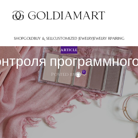
SHOP
GOLD
BUY & SELL
CUSTOMIZED JEWELRY
JEWELRY RPAIRING
ARTICLE
онтроля программного
0
Posted by
ммного обеспечения
проверки согласованности действительного поведения програ
изъянов и несоответствий условиям клиента. Качественная кон
и неисправностей до поставки приложения итоговым потребител
ьзования программных систем. Контроль покрывает все модули с