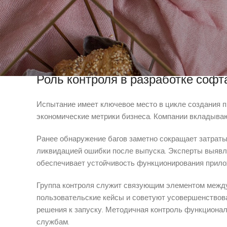
с сторонними сервисами.
Процедура контроля начинается на первых стадиях 
формируют планы проверки и устанавливают стандар
багов в боевой среде. 7 к помогает командам созда
Роль контроля в разработке софт
Испытание имеет ключевое место в цикле создания п
экономические метрики бизнеса. Компании вкладываю
Ранее обнаружение багов заметно сокращает затрат
ликвидацией ошибки после выпуска. Эксперты выявля
обеспечивает устойчивость функционирования прило
Группа контроля служит связующим элементом между
пользовательские кейсы и советуют усовершенствов
решения к запуску. Методичная контроль функциона
службам.