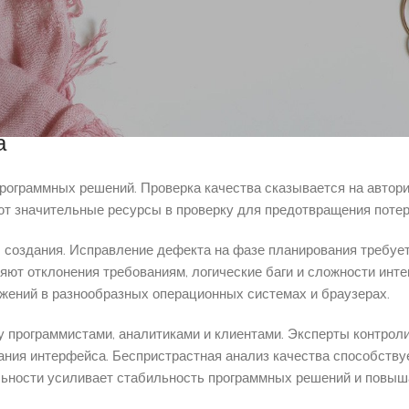
разработки и продолжается до выпуска приложения. Профессио
ты качества. Методичный подход к тестированию даёт минимизи
ния создавать стабильные и безопасные программные системы дл
а
рограммных решений. Проверка качества сказывается на автори
т значительные ресурсы в проверку для предотвращения потер
ы создания. Исправление дефекта на фазе планирования требуе
ют отклонения требованиям, логические баги и сложности интег
жений в разнообразных операционных системах и браузерах.
 программистами, аналитиками и клиентами. Эксперты контрол
ания интерфейса. Беспристрастная анализ качества способству
льности усиливает стабильность программных решений и повыш