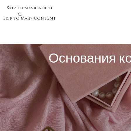
Skip to navigation
Skip to main content
Основания к
Основания контроля програ
Контроль программного ПО является собой процесс 
выполняют комплекс действий для выявления багов, 
систем в разных обстоятельствах использования.
Основная задача проверки заключается в нахождени
производительность, защищённость и удобство испол