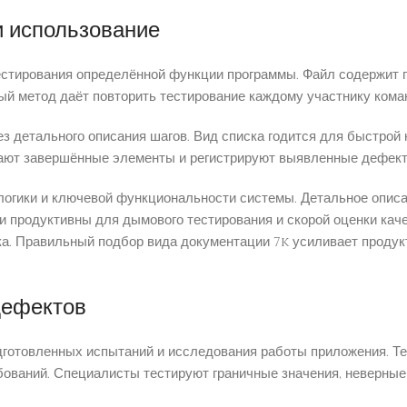
 и использование
естирования определённой функции программы. Файл содержит п
й метод даёт повторить тестирование каждому участнику коман
з детального описания шагов. Вид списка годится для быстрой
чают завершённые элементы и регистрируют выявленные дефект
логики и ключевой функциональности системы. Детальное опис
ки продуктивны для дымового тестирования и скорой оценки кач
ока. Правильный подбор вида документации 7k усиливает продук
дефектов
дготовленных испытаний и исследования работы приложения. Те
бований. Специалисты тестируют граничные значения, неверны