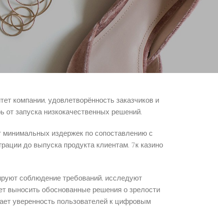
налы исследуют техническую документацию,
ровать вероятность возникновения критических
я компаний и частных пользователей.
тет компании, удовлетворённость заказчиков и
ь от запуска низкокачественных решений.
т минимальных издержек по сопоставлению с
рации до выпуска продукта клиентам. 7к казино
ируют соблюдение требований, исследуют
ет выносить обоснованные решения о зрелости
ает уверенность пользователей к цифровым