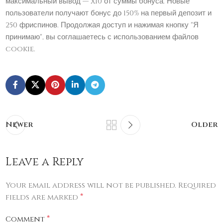
максимальный вывод — x10 от суммы бонуса. Новые
пользователи получают бонус до 150% на первый депозит и
250 фриспинов. Продолжая доступ и нажимая кнопку "Я
принимаю", вы соглашаетесь с использованием файлов
cookie.
Newer
Older
Leave a Reply
Your email address will not be published.
Required
*
fields are marked
*
Comment