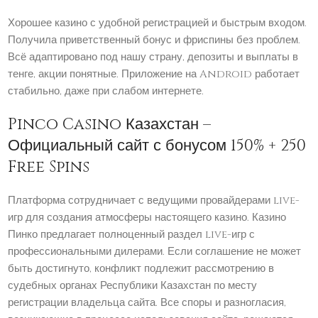
Хорошее казино с удобной регистрацией и быстрым входом.
Получила приветственный бонус и фриспины без проблем.
Всё адаптировано под нашу страну, депозиты и выплаты в
тенге, акции понятные. Приложение на Android работает
стабильно, даже при слабом интернете.
Pinco Casino Казахстан –
Официальный сайт с бонусом 150% + 250
Free Spins
Платформа сотрудничает с ведущими провайдерами live-
игр для создания атмосферы настоящего казино. Казино
Пинко предлагает полноценный раздел live-игр с
профессиональными дилерами. Если соглашение не может
быть достигнуто, конфликт подлежит рассмотрению в
судебных органах Республики Казахстан по месту
регистрации владельца сайта. Все споры и разногласия,