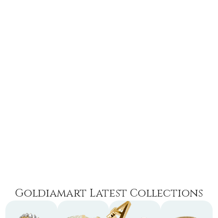
Goldiamart Latest Collections